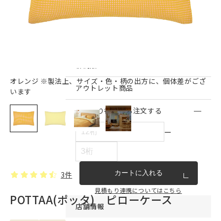
インテリア雑貨・その他
家具シリーズ一覧
新商品
オレンジ ※製法上、サイズ・色・柄の出方に、個体差がござ
アウトレット商品
います
見積もり番号から注文する
ー
カートに入れる
3件
見積もり連携についてはこちら
POTTAA(ポッタ) ピローケース
店舗情報