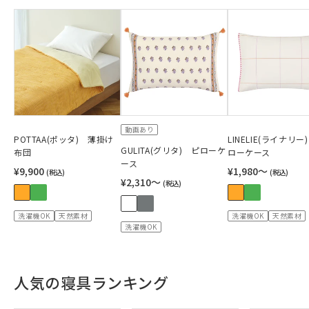
動画あり
POTTAA(ポッタ) 薄掛け
LINELIE(ライナリー
GULITA(グリタ) ピローケ
布団
ローケース
ース
¥9,900
¥1,980〜
(税込)
(税込)
¥2,310〜
(税込)
洗濯機OK
天然素材
洗濯機OK
天然素材
洗濯機OK
人気の寝具ランキング