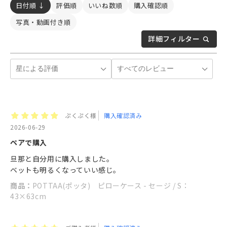
日付順 ↓
評価順
いいね数順
購入確認順
写真・動画付き順
詳細フィルター
ぷくぷく様
購入確認済み
2026-06-29
ペアで購入
旦那と自分用に購入しました。
ベットも明るくなっていい感じ。
商品：
POTTAA(ポッタ) ピローケース - セージ / S：
43×63cm