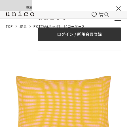
棚卸と夏季休業のお知らせ
コンテンツにスキッ
熊本地震の影響による配送遅延と停止について
プする
一緒に購入する
TOP
寝具
POTTAA(ポッタ) ピローケース
ログイン / 新規会員登録
¥0
合計金額
（税込）
商品を探す
商品カテゴリー一覧
家具
カーテン
ラグ
ファブリック雑貨