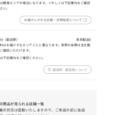
は関東エリアの場合になります。くわしくは下記案内をご確認
さい。
000
000
000
cm
cm
お届けにかかる日数・日時指定について
仕上がりサイズ
cm
DEMI(デミ) キャビネット W1600
採寸
仕上がり
分（配送便）
家具配送D
サイズ
サイズ
料はお届けするエリアごとに異なります。実際の金額は注文画
ご確認いただけます。
幅
000cm
000cm
は下記案内をご確認ください。
調整する
丈
000cm
000cm
配送料・配送便について
窓の形状によって、最適なサイズを自動計算しており
ます。ご希望の仕上がりサイズがございましたら、こ
ちらでご調整ください。
仕上がりサイズによってはぎ合わせが入る場合がござ
います。
幅(1.5倍/2倍のみ)、丈ともに、仕上がりサイズにプ
の商品が見られる店舗一覧
ラスで耳がつきます。
展示状況は変動いたしますので、ご来店の前に各店