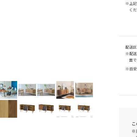
※上記
くだ
配送区
※配送
面で
※目安
こ
※