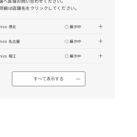
舗へ直接お問い合わせください。
仕上がりサイズの算出について
詳細は店舗名をクリックしてください。
はぎ合わせについて
nico 港北
○ 展示中
その他の項目
nico 名古屋
○ 展示中
DEMI(デミ) キャビネット W1600
nico 堀江
○ 展示中
すべて表示する
カートに入れる