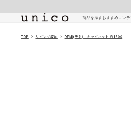
コンテンツにスキッ
プする
ご注文内容
商品を探す
おすすめコンテ
TOP
リビング収納
DEMI(デミ) キャビネット W1600