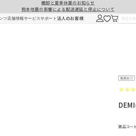
棚卸と夏季休業のお知らせ
熊本地震の影響による配送遅延と停止について
注意事項
一緒に購入する
法人のお客様
ンツ
店舗情報
サービス
サポート
形態安定加工
チェーンウェイト加工
ヒダ（ドレープ）の形を長時間キープ。薬剤
ひも状のおもりを縫い込むことで、裾全体に
せず、熱風でウェーブを施しているため安心
重みが加わり、ウェーブの美しさを表現。裾
です。3～5回洗濯しても効果が持続します。
折り返しがなくなり、すっきりとした印象に
動画あり
ご注文は1cm単位で承ります。
DEM
仕上がりサイズには±1cm程度の誤差が生
す。
料金
料金（2倍ヒダ・1.5倍ヒダ）
1.5倍ヒダ・2倍ヒダ⇒幅50～100cmまで
商品コード：
レート⇒幅50～140cmまでは、片開き1枚
仕上がり幅
仕上がり幅
金額
金額
製となります。両開きでの製作はできませ