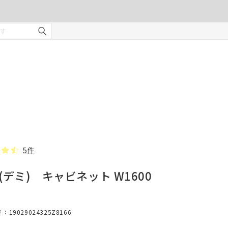
ご注文の前に注意事項を必ずご確認ください。
オーダーカーテンの注意事項
¥0
合計金額
（税込）
を使用
適度な
・安全
部分の
❻ オプション(任意)
。
タッセル(2本)
5件
I(デミ) キャビネット W1600
じま
、スト
19029024325Z8166
での縫
形態安定加工
んので