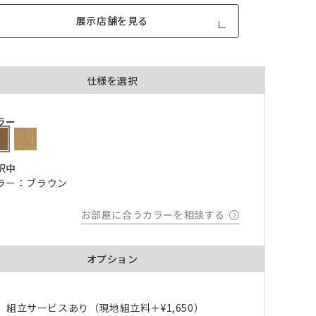
展示店舗を見る
仕様を選択
品が対
ラー
形態安定加工あり
形態安定加工なし
とはで
択中
形態安定加工について
ラー：ブラウン
ん。
倍ヒ
チェーンウェイト加工
お部屋に合うカラーを相談する
m毎
オプション
き
品が
、形態
m以上
組立サービスあり（現地組立料＋
¥1,650
）
できま