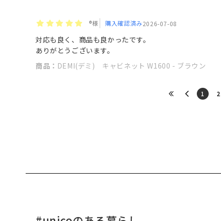
®️様
購入確認済み
2026-07-08
対応も良く、商品も良かったです。
ありがとうございます。
商品：
DEMI(デミ) キャビネット W1600 - ブラウン
​1
​2
#unicoのある暮らし