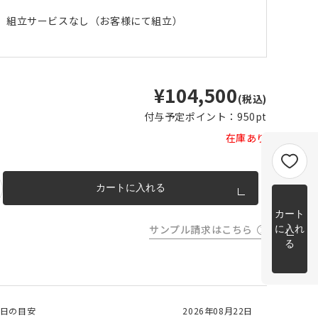
m以上
組立サービスなし（お客様にて組立）
片開き
チェーンウェイトあり
チェーンウェイトなし
m以上
cm 2
m以上
チェーンウェイト加工について
¥104,500
cm
(税込)
m を超
付与予定ポイント：
950pt
トカー
完成イメージ
在庫あり
カートに入れる
カート
サンプル請求はこちら
に入れ
る
日の目安
2026年08月22日