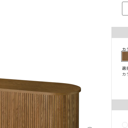
ご注意ください。
〜100cm
〜100cm
¥4,070
¥1,760
(税込)
(税込)
〜200cm
〜200cm
¥4,070
¥3,520
(税込)
(税込)
〜300cm
〜300cm
¥6,105
¥5,280
(税込)
(税込)
〜400cm
〜400cm
¥8,140
¥7,040
(税込)
(税込)
｢形態安定加工OK」マークが付いている商
カ
料金（ストレート）
象となります。
チェーンウェイトオプションと併用するこ
仕上がり幅
金額
きません。
選
〜140cm
¥1,760
(税込)
カ
丈が280cmを超える商品の加工はできませ
片開き1.5倍ヒダは幅400cmまで、片開き2
〜280cm
¥3,520
(税込)
ダは幅300cmまでとなります。
〜420cm
¥5,280
(税込)
仕上がり幅が400cmを超える場合は、100c
に+¥2,035となります。
〜560cm
¥7,040
(税込)
ストレートカーテンは対象外となります。
はぎ合わせ
片開き
両開
｢チェーンウェイト」マークが付いている商
対象サイズ
一部商品は、風合いや生地感を活かすため
対象となります。
安定加工に対応していません。
2倍ヒダ
76cm以上
152c
形態安定加工オプションと併用することは