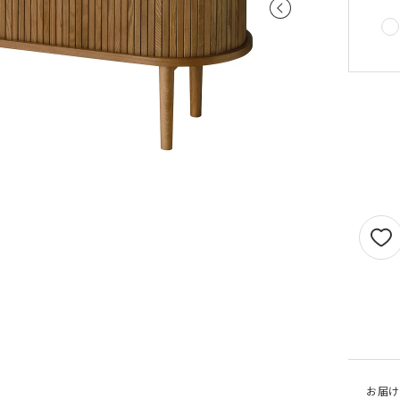
せん。
1.5倍ヒダ
101cm以上
202c
オプションがつけられる最大幅・最大丈は
ストレート
141cm以上
282c
の場合で以下の通りとなります。
1.5 倍ヒダ→最大幅…400cm / 最大丈…390
ストレート
131cm以上
262c
倍ヒダ→最大幅…300cm / 最大丈…390cm
（天然素材）
ストレート→最大幅…500cm / 最大丈…390
仕上がり幅が1.5 倍ヒダ・2 倍ヒダで400c
戻る
える場合は100cm毎に+¥1,760、ストレー
テンで560cmを超える場合は140cm 毎に+
¥1,760 となります。
お届け