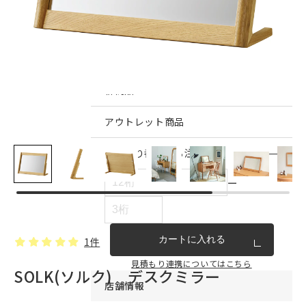
インテリア雑貨・その他
家具シリーズ一覧
新商品
アウトレット商品
見積もり番号から注文する
ー
カートに入れる
1件
見積もり連携についてはこちら
SOLK(ソルク) デスクミラー
店舗情報