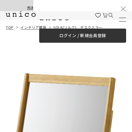
棚卸と夏季休業のお知らせ
コンテンツにスキッ
熊本地震の影響による配送遅延と停止について
プする
一緒に購入する
TOP
インテリア雑貨
SOLK(ソルク) デスクミラー
ログイン / 新規会員登録
¥0
合計金額
（税込）
商品を探す
商品カテゴリー一覧
家具
カーテン
ラグ
ファブリック雑貨