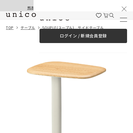
棚卸と夏季休業のお知らせ
コンテンツにスキッ
熊本地震の影響による配送遅延と停止について
プする
一緒に購入する
TOP
テーブル
SOUPLE(スープル) サイドテーブル
ログイン / 新規会員登録
¥0
合計金額
（税込）
商品を探す
商品カテゴリー一覧
家具
カーテン
ラグ
ファブリック雑貨