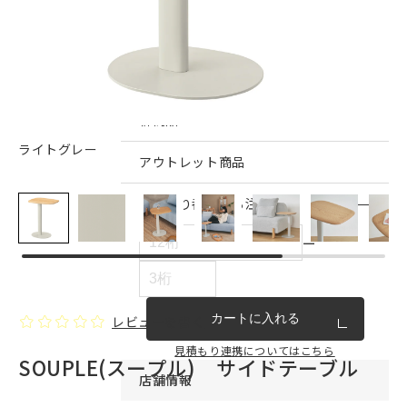
インテリア雑貨・その他
家具シリーズ一覧
新商品
ライトグレー
アウトレット商品
見積もり番号から注文する
ー
カートに入れる
レビューを書く
見積もり連携についてはこちら
SOUPLE(スープル) サイドテーブル
店舗情報