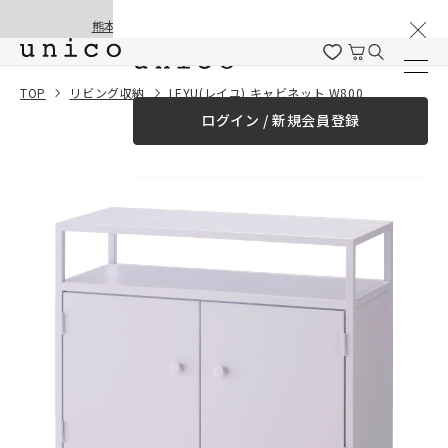
棚卸と夏季休業のお知らせ
コンテンツにスキッ
熊本地震の影響による配送遅延と停止について
プする
一緒に購入する
TOP
リビング収納
LEYU(レイユ) キャビネット W800
ログイン / 新規会員登録
¥0
合計金額
（税込）
商品を探す
商品カテゴリー一覧
家具
カーテン
ラグ
ファブリック雑貨