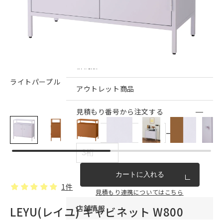
インテリア雑貨・その他
家具シリーズ一覧
新商品
ライトパープル
アウトレット商品
見積もり番号から注文する
ー
カートに入れる
1件
見積もり連携についてはこちら
店舗情報
LEYU(レイユ) キャビネット W800