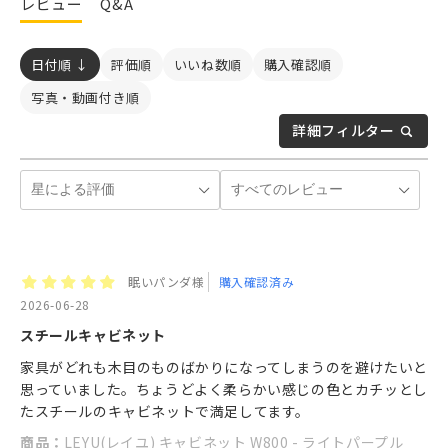
レビュー
Q&A
日付順 ↓
評価順
いいね数順
購入確認順
写真・動画付き順
詳細フィルター
眠いパンダ様
購入確認済み
2026-06-28
スチールキャビネット
家具がどれも木目のものばかりになってしまうのを避けたいと
思っていました。ちょうどよく柔らかい感じの色とカチッとし
たスチールのキャビネットで満足してます。
商品：
LEYU(レイユ) キャビネット W800 - ライトパープル