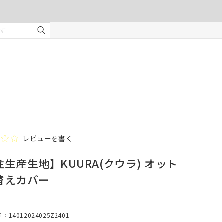
ご注文の前に注意事項を必ずご確認ください。
オーダーカーテンの注意事項
¥0
合計金額
（税込）
を使用
適度な
・安全
部分の
❻ オプション(任意)
。
タッセル(2本)
レビューを書く
生産生地】KUURA(クウラ) オット
じま
替えカバー
、スト
での縫
形態安定加工
14012024025Z2401
んので