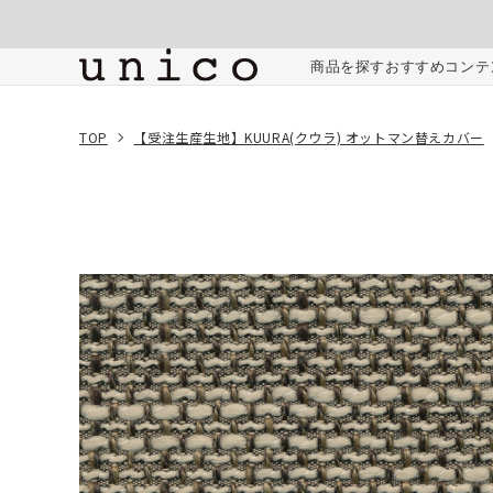
コンテンツにスキッ
プする
ご注文内容
商品を探す
おすすめコンテ
TOP
【受注生産生地】KUURA(クウラ) オットマン替えカバー