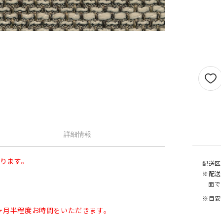
せん。
1.5倍ヒダ
101cm以上
202c
オプションがつけられる最大幅・最大丈は
ストレート
141cm以上
282c
の場合で以下の通りとなります。
1.5 倍ヒダ→最大幅…400cm / 最大丈…390
ストレート
131cm以上
262c
倍ヒダ→最大幅…300cm / 最大丈…390cm
（天然素材）
ストレート→最大幅…500cm / 最大丈…390
仕上がり幅が1.5 倍ヒダ・2 倍ヒダで400c
戻る
える場合は100cm毎に+¥1,760、ストレー
テンで560cmを超える場合は140cm 毎に+
¥1,760 となります。
詳細情報
なります。
配送区
※配送
面で
※目安
ヶ月半程度お時間をいただきます。