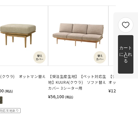
カート
に入れ
る
RA(クウラ) オットマン替え
【受注生産生地】【ペット対応生
【受注生産生地】
地】KUURA(クウラ) ソファ替え
オットマン替え
カバー 3シーター用
00
¥12,100〜
(税込)
(税込)
¥56,100
(税込)
対応生地あり