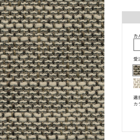
ご注意ください。
〜100cm
〜100cm
¥4,070
¥1,760
(税込)
(税込)
〜200cm
〜200cm
¥4,070
¥3,520
(税込)
(税込)
〜300cm
〜300cm
¥6,105
¥5,280
(税込)
(税込)
カ
〜400cm
〜400cm
¥8,140
¥7,040
(税込)
(税込)
｢形態安定加工OK」マークが付いている商
料金（ストレート）
受
象となります。
チェーンウェイトオプションと併用するこ
仕上がり幅
金額
きません。
〜140cm
¥1,760
(税込)
丈が280cmを超える商品の加工はできませ
片開き1.5倍ヒダは幅400cmまで、片開き2
〜280cm
¥3,520
(税込)
ダは幅300cmまでとなります。
選
〜420cm
¥5,280
(税込)
仕上がり幅が400cmを超える場合は、100c
カ
に+¥2,035となります。
〜560cm
¥7,040
(税込)
ストレートカーテンは対象外となります。
はぎ合わせ
片開き
両開
｢チェーンウェイト」マークが付いている商
対象サイズ
一部商品は、風合いや生地感を活かすため
対象となります。
安定加工に対応していません。
2倍ヒダ
76cm以上
152c
形態安定加工オプションと併用することは