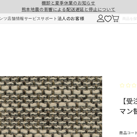
棚卸と夏季休業のお知らせ
熊本地震の影響による配送遅延と停止について
注意事項
一緒に購入する
法人のお客様
ンツ
店舗情報
サービス
サポート
形態安定加工
チェーンウェイト加工
ヒダ（ドレープ）の形を長時間キープ。薬剤
ひも状のおもりを縫い込むことで、裾全体に
せず、熱風でウェーブを施しているため安心
重みが加わり、ウェーブの美しさを表現。裾
です。3～5回洗濯しても効果が持続します。
折り返しがなくなり、すっきりとした印象に
【受注
ご注文は1cm単位で承ります。
仕上がりサイズには±1cm程度の誤差が生
マン
す。
料金
料金（2倍ヒダ・1.5倍ヒダ）
1.5倍ヒダ・2倍ヒダ⇒幅50～100cmまで
レート⇒幅50～140cmまでは、片開き1枚
商品コード：
仕上がり幅
仕上がり幅
金額
金額
製となります。両開きでの製作はできませ