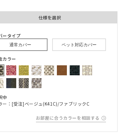
仕様を選択
バータイプ
通常カバー
ペット対応カバー
品が対
形態安定加工あり
形態安定加工なし
注カラー
とはで
形態安定加工について
ん。
倍ヒ
チェーンウェイト加工
択中
m毎
ラー：[受注]ベージュ(K41C)/ファブリックC
お部屋に合うカラーを相談する
き
品が
、形態
m以上
できま