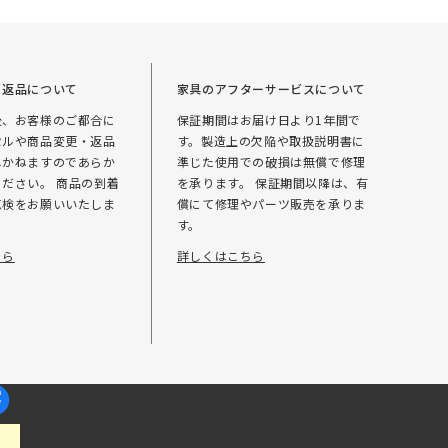
・返品について
家具のアフターサービスについて
後、お客様のご都合に
保証期間はお届け日より1年間で
セルや商品変更・返品
す。製造上の欠陥や取扱説明書に
しかねますのであらか
準じた使用での破損は無償で修理
ださい。 商品の到着
を承ります。 保証期間以降は、有
点検をお願いいたしま
償にて修理やパーツ販売を承りま
す。
ちら
詳しくはこちら