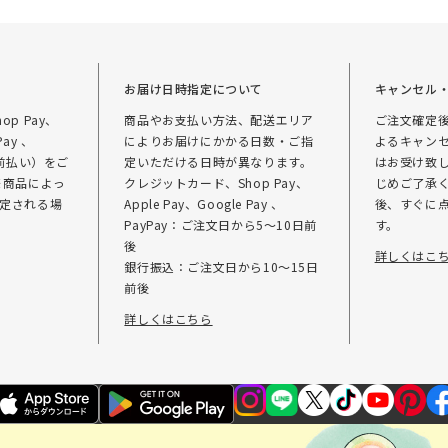
て
お届け日時指定について
キャンセル
p Pay、
商品やお支払い方法、配送エリア
ご注文確定
Pay 、
によりお届けにかかる日数・ご指
よるキャン
（前払い）をご
定いただける日時が異なります。
はお受け致
※商品によっ
クレジットカード、Shop Pay、
じめご了承く
定される場
Apple Pay、Google Pay 、
後、すぐに
PayPay：ご注文日から5～10日前
す。
後
詳しくはこ
銀行振込：ご注文日から10～15日
前後
詳しくはこちら