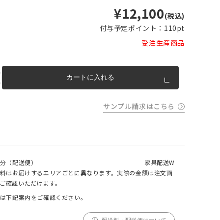
¥12,100
m以上
(税込)
片開き
チェーンウェイトあり
チェーンウェイトなし
m以上
付与予定ポイント：
110pt
cm 2
受注生産商品
m以上
チェーンウェイト加工について
cm
m を超
カートに入れる
トカー
完成イメージ
サンプル請求はこちら
分（配送便）
家具配送W
料はお届けするエリアごとに異なります。実際の金額は注文画
ご確認いただけます。
は下記案内をご確認ください。