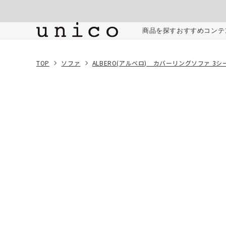
コンテンツにスキッ
プする
ご注文内容
商品を探す
おすすめコンテ
TOP
ソファ
ALBERO(アルベロ) カバーリングソファ 3