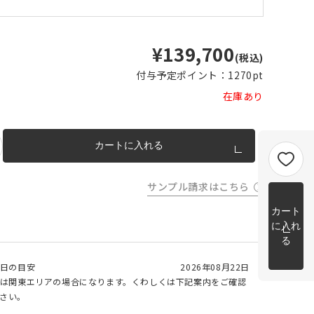
m以上
片開き
チェーンウェイトあり
チェーンウェイトなし
m以上
¥139,700
(税込)
cm 2
m以上
チェーンウェイト加工について
付与予定ポイント：
1270pt
cm
在庫あり
m を超
トカー
完成イメージ
カートに入れる
サンプル請求はこちら
カート
に入れ
る
日の目安
2026年08月22日
は関東エリアの場合になります。くわしくは下記案内をご確認
さい。