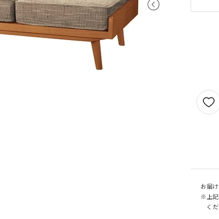
せん。
1.5倍ヒダ
101cm以上
202c
オプションがつけられる最大幅・最大丈は
ストレート
141cm以上
282c
の場合で以下の通りとなります。
1.5 倍ヒダ→最大幅…400cm / 最大丈…390
ストレート
131cm以上
262c
倍ヒダ→最大幅…300cm / 最大丈…390cm
（天然素材）
ストレート→最大幅…500cm / 最大丈…390
仕上がり幅が1.5 倍ヒダ・2 倍ヒダで400c
戻る
える場合は100cm毎に+¥1,760、ストレー
テンで560cmを超える場合は140cm 毎に+
¥1,760 となります。
お届け
※上記
くだ