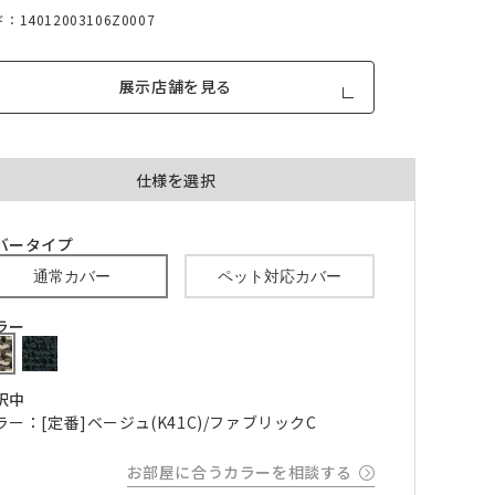
14012003106Z0007
展示店舗を見る
仕様を選択
品が対
形態安定加工あり
形態安定加工なし
とはで
バータイプ
形態安定加工について
通常カバー
ペット対応カバー
ん。
倍ヒ
チェーンウェイト加工
ラー
m毎
択中
ラー：[定番]ベージュ(K41C)/ファブリックC
き
品が
、形態
お部屋に合うカラーを相談する
m以上
できま