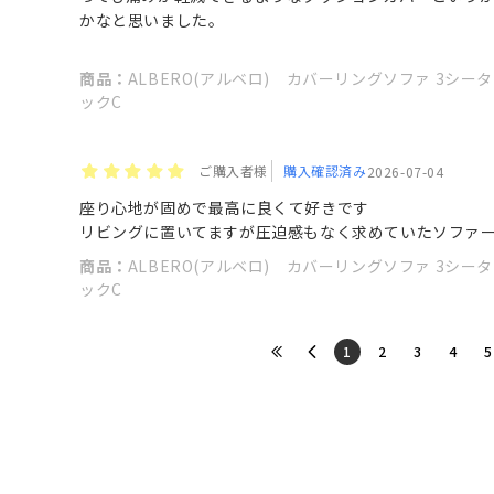
かなと思いました。
商品：
ALBERO(アルベロ) カバーリングソファ 3シーター
ックC
ご購入者様
購入確認済み
2026-07-04
座り心地が固めで最高に良くて好きです
リビングに置いてますが圧迫感もなく求めていたソファ
商品：
ALBERO(アルベロ) カバーリングソファ 3シーター
ックC
​1
​2
​3
​4
​5