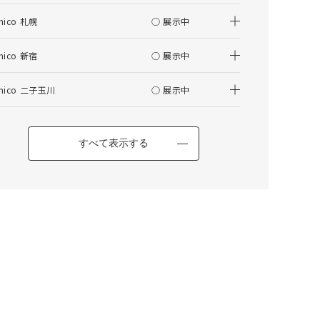
nico 札幌
○ 展示中
仕上がりサイズの算出について
nico 新宿
○ 展示中
はぎ合わせについて
その他の項目
nico 二子玉川
○ 展示中
ALBERO(アルベロ) カバーリングソファ 3シ
ーター チークカラー
すべて表示する
カートに入れる