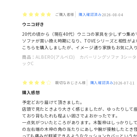
ご購入者様
購入確認済み
2026-08-04
ウニコ好き
20代の頃から（現在40代）ウニコの家具を少しずつ集め
ソファが買い換え時期になり、TOVEシリーズと相性が
こちらを購入しましたが、イメージ通り家族もお気に入
商品：
ALBERO(アルベロ) カバーリングソファ 3シーター
ックC
親切なおじさん様
購入確認済み
2026-07-11
購入感想
予定どおり届けて頂きました。
店頭で見たときより大きく感じましたが、ゆったりして
ており背もたれも程よい固さでよおかったです。
一点気がついたところがあります。木製枠はしっかりし
の左右端の木枠の角の当たりにあしや腕が接触したとき
っても痛みが軽減できるようなクッションカバーという