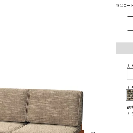
ご注意ください。
商品コード：
〜100cm
〜100cm
¥4,070
¥1,760
(税込)
(税込)
〜200cm
〜200cm
¥4,070
¥3,520
(税込)
(税込)
〜300cm
〜300cm
¥6,105
¥5,280
(税込)
(税込)
〜400cm
〜400cm
¥8,140
¥7,040
(税込)
(税込)
｢形態安定加工OK」マークが付いている商
料金（ストレート）
象となります。
チェーンウェイトオプションと併用するこ
カ
仕上がり幅
金額
きません。
〜140cm
¥1,760
(税込)
丈が280cmを超える商品の加工はできませ
片開き1.5倍ヒダは幅400cmまで、片開き2
〜280cm
¥3,520
(税込)
カ
ダは幅300cmまでとなります。
〜420cm
¥5,280
(税込)
仕上がり幅が400cmを超える場合は、100c
に+¥2,035となります。
〜560cm
¥7,040
(税込)
選
ストレートカーテンは対象外となります。
カ
はぎ合わせ
片開き
両開
｢チェーンウェイト」マークが付いている商
対象サイズ
一部商品は、風合いや生地感を活かすため
対象となります。
安定加工に対応していません。
2倍ヒダ
76cm以上
152c
形態安定加工オプションと併用することは