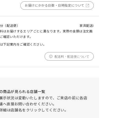
お届けにかかる日数・日時指定について
000
000
000
cm
cm
仕上がりサイズ
cm
分（配送便）
家具配送I
ALBERO(アルベロ) カバーリングソファ 3シ
料はお届けするエリアごとに異なります。実際の金額は注文画
ーター チークカラー
ご確認いただけます。
は下記案内をご確認ください。
採寸
仕上がり
サイズ
サイズ
配送料・配送便について
幅
000cm
000cm
調整する
丈
000cm
000cm
窓の形状によって、最適なサイズを自動計算しており
ます。ご希望の仕上がりサイズがございましたら、こ
の商品が見られる店舗一覧
ちらでご調整ください。
展示状況は変動いたしますので、ご来店の前に各店
仕上がりサイズによってはぎ合わせが入る場合がござ
います。
舗へ直接お問い合わせください。
幅(1.5倍/2倍のみ)、丈ともに、仕上がりサイズにプ
詳細は店舗名をクリックしてください。
ラスで耳がつきます。