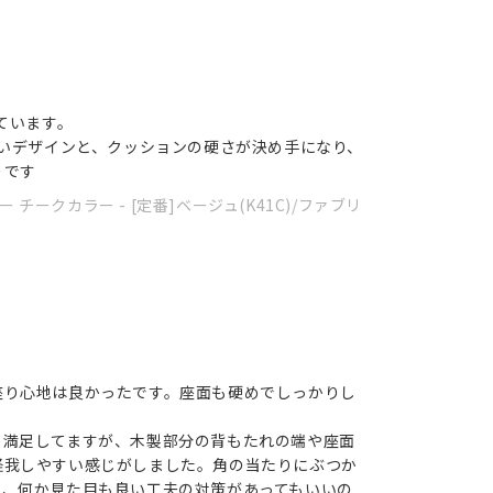
ています。
よいデザインと、クッションの硬さが決め手になり、
りです
 チークカラー - [定番]ベージュ(K41C)/ファブリ
座り心地は良かったです。座面も硬めでしっかりし
て満足してますが、木製部分の背もたれの端や座面
怪我しやすい感じがしました。角の当たりにぶつか
か、何か見た目も良い工夫の対策があってもいいの