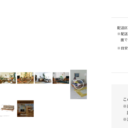
配送区
※配送
面で
※目安
側面
こ
※
※