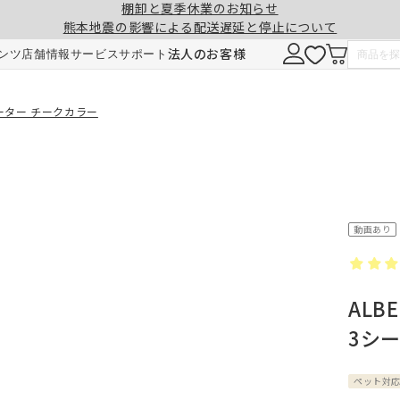
棚卸と夏季休業のお知らせ
熊本地震の影響による配送遅延と停止について
注意事項
一緒に購入する
法人のお客様
ンツ
店舗情報
サービス
サポート
形態安定加工
チェーンウェイト加工
シーター チークカラー
ヒダ（ドレープ）の形を長時間キープ。薬剤
ひも状のおもりを縫い込むことで、裾全体に
せず、熱風でウェーブを施しているため安心
重みが加わり、ウェーブの美しさを表現。裾
です。3～5回洗濯しても効果が持続します。
折り返しがなくなり、すっきりとした印象に
動画あり
ご注文は1cm単位で承ります。
ALB
仕上がりサイズには±1cm程度の誤差が生
3シ
す。
料金
料金（2倍ヒダ・1.5倍ヒダ）
1.5倍ヒダ・2倍ヒダ⇒幅50～100cmまで
レート⇒幅50～140cmまでは、片開き1枚
ペット対
仕上がり幅
仕上がり幅
金額
金額
製となります。両開きでの製作はできませ