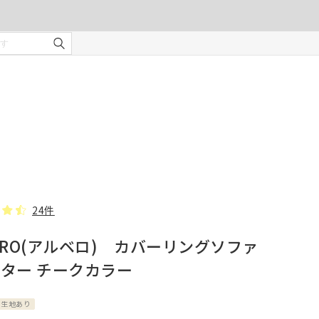
ご注文の前に注意事項を必ずご確認ください。
オーダーカーテンの注意事項
¥0
合計金額
（税込）
を使用
適度な
・安全
部分の
❻ オプション(任意)
。
タッセル(2本)
24件
ERO(アルベロ) カバーリングソファ
じま
ーター チークカラー
、スト
での縫
応生地あり
形態安定加工
んので