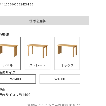
10000000024Z0150
仕様を選択
の種類
品が対
形態安定加工あり
形態安定加工なし
とはで
形態安定加工について
ん。
パネル
ストレート
ミックス
倍ヒ
チェーンウェイト加工
板のサイズ
m毎
W1400
W1600
択中
き
品が
板のサイズ：W1400
、形態
m以上
できま
お部屋に合うカラーを相談する