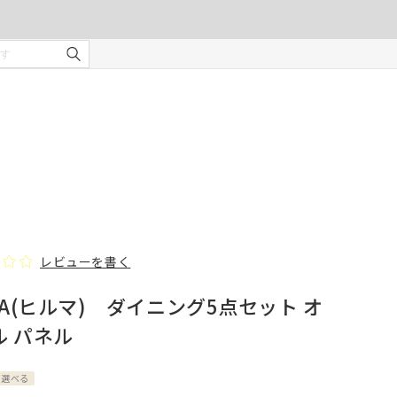
ご注文の前に注意事項を必ずご確認ください。
オーダーカーテンの注意事項
¥0
合計金額
（税込）
を使用
適度な
・安全
部分の
❻ オプション(任意)
。
タッセル(2本)
レビューを書く
MA(ヒルマ) ダイニング5点セット オ
じま
ル パネル
、スト
での縫
が選べる
形態安定加工
んので