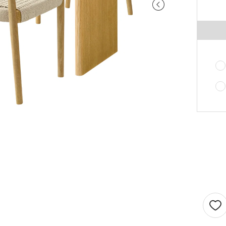
せん。
1.5倍ヒダ
101cm以上
202c
オプションがつけられる最大幅・最大丈は
ストレート
141cm以上
282c
の場合で以下の通りとなります。
1.5 倍ヒダ→最大幅…400cm / 最大丈…390
ストレート
131cm以上
262c
倍ヒダ→最大幅…300cm / 最大丈…390cm
（天然素材）
ストレート→最大幅…500cm / 最大丈…390
仕上がり幅が1.5 倍ヒダ・2 倍ヒダで400c
戻る
える場合は100cm毎に+¥1,760、ストレー
テンで560cmを超える場合は140cm 毎に+
¥1,760 となります。