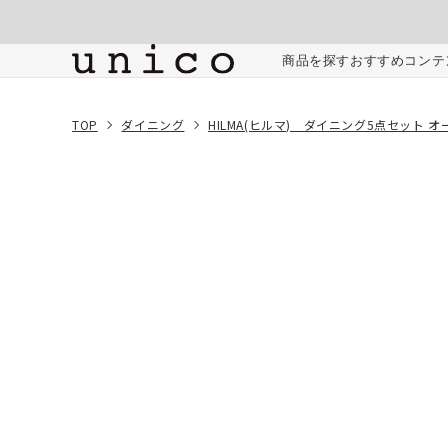
コンテンツにスキッ
プする
ご注文内容
商品を探す
おすすめコンテ
TOP
ダイニング
HILMA(ヒルマ) ダイニング5点セット オ