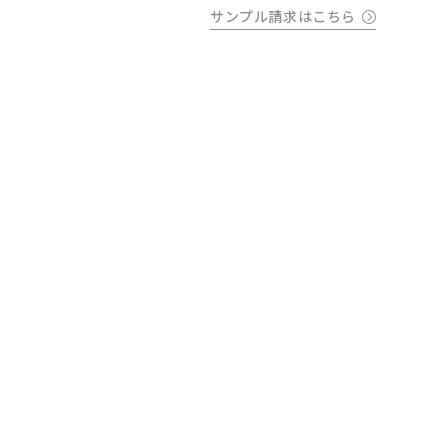
サンプル請求はこちら
000
000
000
cm
cm
仕上がりサイズ
cm
HILMA(ヒルマ) ダイニング5点セット オーバ
ル パネル
採寸
仕上がり
サイズ
サイズ
00/ストレート
幅
000cm
000cm
調整する
丈
000cm
000cm
窓の形状によって、最適なサイズを自動計算しており
ます。ご希望の仕上がりサイズがございましたら、こ
ちらでご調整ください。
仕上がりサイズによってはぎ合わせが入る場合がござ
います。
幅(1.5倍/2倍のみ)、丈ともに、仕上がりサイズにプ
ラスで耳がつきます。