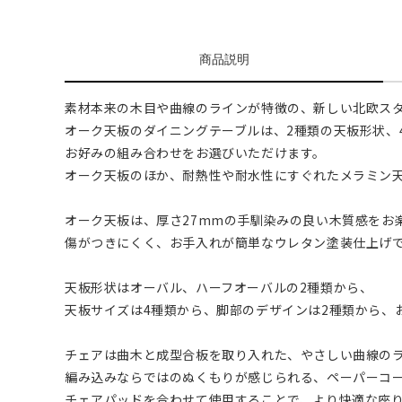
商品説明
素材本来の木目や曲線のラインが特徴の、新しい北欧ス
オーク天板のダイニングテーブルは、2種類の天板形状、
お好みの組み合わせをお選びいただけます。
オーク天板のほか、耐熱性や耐水性にすぐれたメラミン
オーク天板は、厚さ27mmの手馴染みの良い木質感をお
傷がつきにくく、お手入れが簡単なウレタン塗装仕上げ
天板形状はオーバル、ハーフオーバルの2種類から、
天板サイズは4種類から、脚部のデザインは2種類から、
チェアは曲木と成型合板を取り入れた、やさしい曲線の
編み込みならではのぬくもりが感じられる、ペーパーコ
チェアパッドを合わせて使用することで、より快適な座