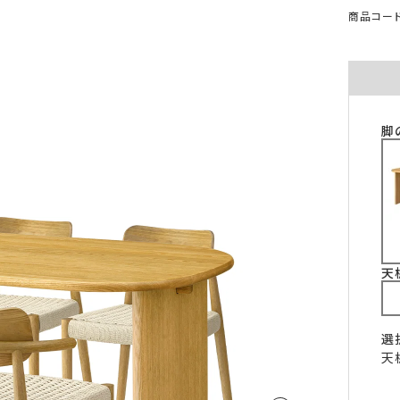
ご注意ください。
商品コード：
〜100cm
〜100cm
¥4,070
¥1,760
(税込)
(税込)
〜200cm
〜200cm
¥4,070
¥3,520
(税込)
(税込)
〜300cm
〜300cm
¥6,105
¥5,280
(税込)
(税込)
〜400cm
〜400cm
¥8,140
¥7,040
(税込)
(税込)
脚
｢形態安定加工OK」マークが付いている商
料金（ストレート）
象となります。
チェーンウェイトオプションと併用するこ
仕上がり幅
金額
きません。
〜140cm
¥1,760
(税込)
丈が280cmを超える商品の加工はできませ
片開き1.5倍ヒダは幅400cmまで、片開き2
〜280cm
¥3,520
(税込)
天
ダは幅300cmまでとなります。
〜420cm
¥5,280
(税込)
仕上がり幅が400cmを超える場合は、100c
に+¥2,035となります。
〜560cm
¥7,040
(税込)
ストレートカーテンは対象外となります。
選
はぎ合わせ
片開き
両開
｢チェーンウェイト」マークが付いている商
天
対象サイズ
一部商品は、風合いや生地感を活かすため
対象となります。
安定加工に対応していません。
2倍ヒダ
76cm以上
152c
形態安定加工オプションと併用することは