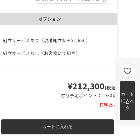
m以上
片開き
チェーンウェイトあり
チェーンウェイトなし
m以上
オプション
cm 2
m以上
チェーンウェイト加工について
cm
組立サービスあり（現地組立料＋
¥1,650
）
m を超
組立サービスなし（お客様にて組立）
トカー
完成イメージ
¥212,300
(税込)
カート
付与予定ポイント：
1930pt
に入れ
在庫あり
る
カートに入れる