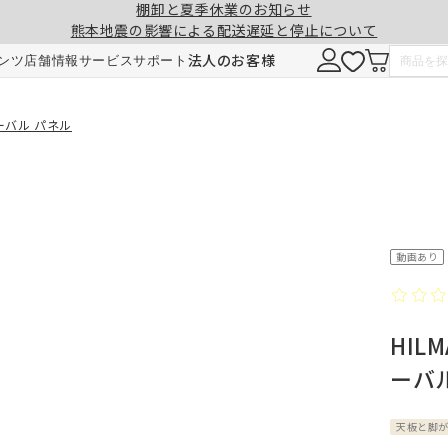
棚卸と夏季休業のお知らせ
熊本地震の影響による配送遅延と停止について
注意事項
一緒に購入する
法人のお客様
ンツ
店舗情報
サービス
サポート
形態安定加工
チェーンウェイト加工
ーバル パネル
ヒダ（ドレープ）の形を長時間キープ。薬剤
ひも状のおもりを縫い込むことで、裾全体に
せず、熱風でウェーブを施しているため安心
重みが加わり、ウェーブの美しさを表現。裾
です。3～5回洗濯しても効果が持続します。
折り返しがなくなり、すっきりとした印象に
動画あり
ご注文は1cm単位で承ります。
HIL
仕上がりサイズには±1cm程度の誤差が生
ーバ
す。
料金
料金（2倍ヒダ・1.5倍ヒダ）
1.5倍ヒダ・2倍ヒダ⇒幅50～100cmまで
レート⇒幅50～140cmまでは、片開き1枚
天板と脚
仕上がり幅
仕上がり幅
金額
金額
製となります。両開きでの製作はできませ