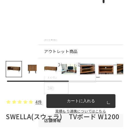
インテリア雑貨・その他
家具シリーズ一覧
新商品
アウトレット商品
見積もり番号から注文する
ー
カートに入れる
4件
見積もり連携についてはこちら
SWELLA(スウェラ) TVボード W1200
店舗情報