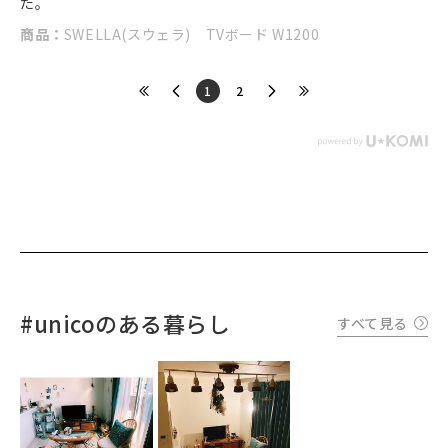
た。
商品：
SWELLA(スウェラ) TVボード W1200
​1
​2
#unicoのある暮らし
すべて見る