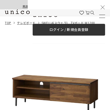
棚卸と夏季休業のお知らせ
コンテンツにスキッ
熊本地震の影響による配送遅延と停止について
プする
一緒に購入する
TOP
テレビボード
SWELLA(スウェラ) TVボード W1200
ログイン / 新規会員登録
¥0
合計金額
（税込）
商品を探す
商品カテゴリー一覧
家具
カーテン
ラグ
ファブリック雑貨