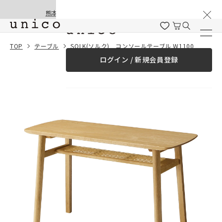
棚卸と夏季休業のお知らせ
コンテンツにスキッ
熊本地震の影響による配送遅延と停止について
プする
一緒に購入する
TOP
テーブル
SOLK(ソルク) コンソールテーブル W1100
ログイン / 新規会員登録
¥0
合計金額
（税込）
商品を探す
商品カテゴリー一覧
家具
カーテン
ラグ
ファブリック雑貨