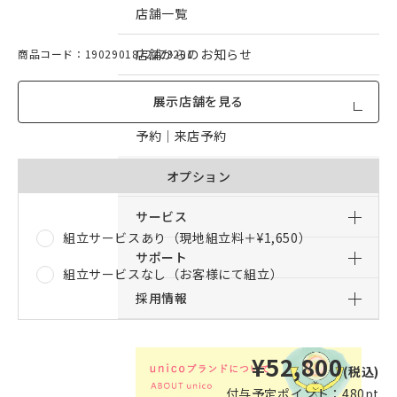
店舗一覧
店舗からのお知らせ
商品コード：19029018722Z3201
予約｜オンライン接客予約
展示店舗を見る
予約｜来店予約
おすすめコンテンツ
オプション
サービス
組立サービスあり（現地組立料＋
¥1,650
）
サポート
組立サービスなし（お客様にて組立）
採用情報
¥52,800
(税込)
付与予定ポイント：
480pt