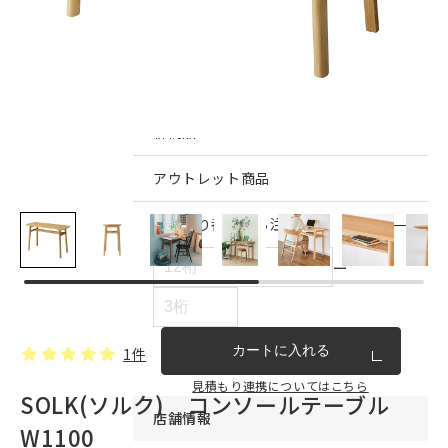
インテリア雑貨・その他
家具シリーズ一覧
新商品
アウトレット商品
見積もり番号から注文する
ー
カートに入れる
1件
見積もり連携についてはこちら
SOLK(ソルク) コンソールテーブル
店舗情報
W1100