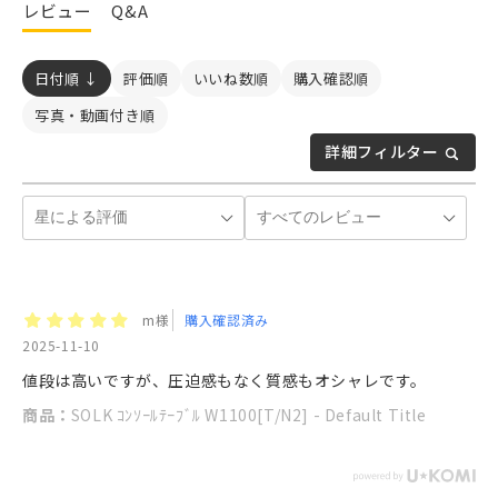
レビュー
Q&A
日付順 ↓
評価順
いいね数順
購入確認順
写真・動画付き順
詳細フィルター
m様
購入確認済み
2025-11-10
値段は高いですが、圧迫感もなく質感もオシャレです。
商品：
SOLK ｺﾝｿｰﾙﾃｰﾌﾞﾙ W1100[T/N2] - Default Title