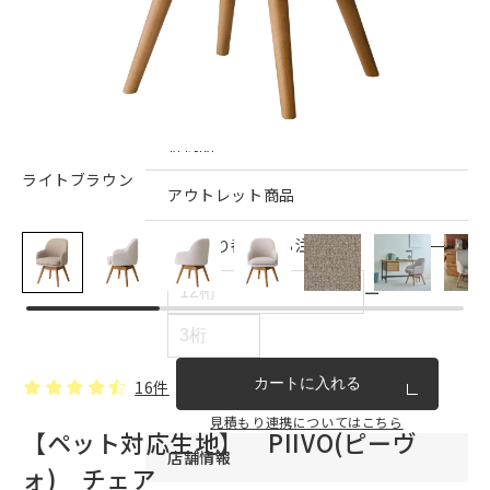
インテリア雑貨・その他
家具シリーズ一覧
新商品
ライトブラウン
アウトレット商品
見積もり番号から注文する
ー
カートに入れる
16件
見積もり連携についてはこちら
【ペット対応生地】 PIIVO(ピーヴ
店舗情報
ォ) チェア