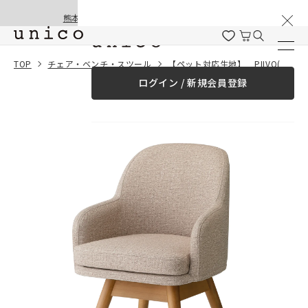
棚卸と夏季休業のお知らせ
コンテンツにスキッ
熊本地震の影響による配送遅延と停止について
プする
一緒に購入する
TOP
チェア・ベンチ・スツール
【ペット対応生地】 PIIVO(ピーヴォ) チェア
ログイン / 新規会員登録
¥0
合計金額
（税込）
商品を探す
商品カテゴリー一覧
家具
カーテン
ラグ
ファブリック雑貨