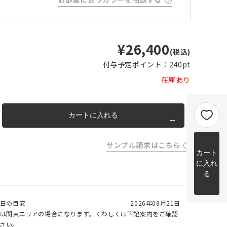
m以上
片開き
チェーンウェイトあり
チェーンウェイトなし
m以上
cm 2
¥26,400
m以上
チェーンウェイト加工について
(税込)
cm
付与予定ポイント：
240pt
m を超
在庫あり
トカー
完成イメージ
カートに入れる
サンプル請求はこちら
カート
に入れ
る
日の目安
2026年08月21日
は関東エリアの場合になります。くわしくは下記案内をご確認
さい。