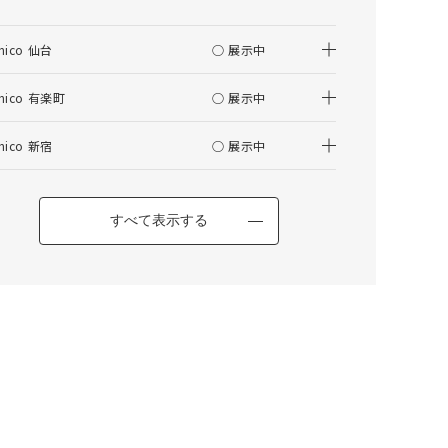
仕上がりサイズの算出について
nico 仙台
○ 展示中
はぎ合わせについて
その他の項目
nico 有楽町
○ 展示中
nico 新宿
○ 展示中
ELEMT(エレムト) チェア ブラウン
すべて表示する
カートに入れる