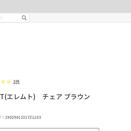
ご注文の前に注意事項を必ずご確認ください。
オーダーカーテンの注意事項
¥0
合計金額
（税込）
を使用
適度な
・安全
部分の
❻ オプション(任意)
。
タッセル(2本)
3件
MT(エレムト) チェア ブラウン
じま
19029012317Z1103
、スト
での縫
形態安定加工
んので