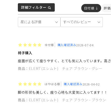
詳細フィルター
日付順 ↓
評価
ゆせ様
購入確認済み
2026-07-04
椅子購入
座面が広くて座りやすく、とても気に入っています。高
商品：
ELEMT(エレムト) チェア ブラウン - グレー
はやはる様
購入確認済み
2026-04-02
脚の形状も美しく、座り心地も大変気に入ってます！！
商品：
ELEMT(エレムト) チェア ブラウン - ブラウン