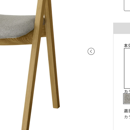
ご注意ください。
〜100cm
〜100cm
¥4,070
¥1,760
(税込)
(税込)
〜200cm
〜200cm
¥4,070
¥3,520
(税込)
(税込)
〜300cm
〜300cm
¥6,105
¥5,280
(税込)
(税込)
〜400cm
〜400cm
¥8,140
¥7,040
(税込)
(税込)
本
｢形態安定加工OK」マークが付いている商
料金（ストレート）
象となります。
チェーンウェイトオプションと併用するこ
仕上がり幅
金額
きません。
〜140cm
¥1,760
(税込)
丈が280cmを超える商品の加工はできませ
片開き1.5倍ヒダは幅400cmまで、片開き2
〜280cm
¥3,520
(税込)
ダは幅300cmまでとなります。
カ
〜420cm
¥5,280
(税込)
仕上がり幅が400cmを超える場合は、100c
に+¥2,035となります。
〜560cm
¥7,040
(税込)
ストレートカーテンは対象外となります。
選
はぎ合わせ
片開き
両開
｢チェーンウェイト」マークが付いている商
対象サイズ
カ
一部商品は、風合いや生地感を活かすため
対象となります。
安定加工に対応していません。
2倍ヒダ
76cm以上
152c
形態安定加工オプションと併用することは