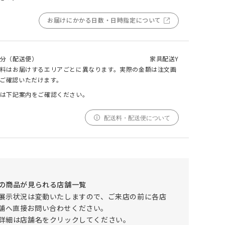
お届けにかかる日数・日時指定について
000
000
000
cm
cm
仕上がりサイズ
cm
ELEMT(エレムト) チェア ブラウン
分（配送便）
家具配送Y
料はお届けするエリアごとに異なります。実際の金額は注文画
採寸
仕上がり
ご確認いただけます。
サイズ
サイズ
は下記案内をご確認ください。
幅
000cm
000cm
調整する
配送料・配送便について
丈
000cm
000cm
窓の形状によって、最適なサイズを自動計算しており
ます。ご希望の仕上がりサイズがございましたら、こ
ちらでご調整ください。
仕上がりサイズによってはぎ合わせが入る場合がござ
の商品が見られる店舗一覧
います。
展示状況は変動いたしますので、ご来店の前に各店
幅(1.5倍/2倍のみ)、丈ともに、仕上がりサイズにプ
舗へ直接お問い合わせください。
ラスで耳がつきます。
詳細は店舗名をクリックしてください。