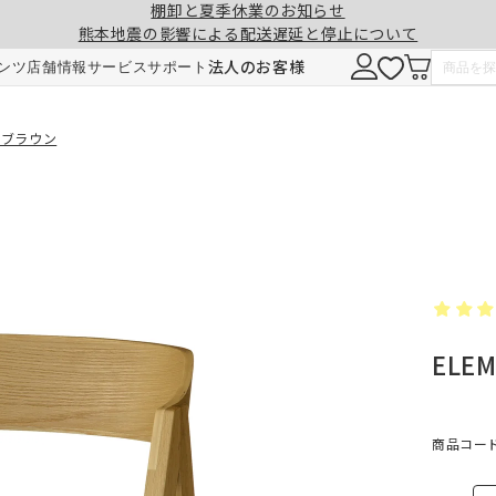
棚卸と夏季休業のお知らせ
熊本地震の影響による配送遅延と停止について
注意事項
一緒に購入する
法人のお客様
ンツ
店舗情報
サービス
サポート
形態安定加工
チェーンウェイト加工
ア ブラウン
ヒダ（ドレープ）の形を長時間キープ。薬剤
ひも状のおもりを縫い込むことで、裾全体に
せず、熱風でウェーブを施しているため安心
重みが加わり、ウェーブの美しさを表現。裾
です。3～5回洗濯しても効果が持続します。
折り返しがなくなり、すっきりとした印象に
ELE
ご注文は1cm単位で承ります。
仕上がりサイズには±1cm程度の誤差が生
す。
料金
料金（2倍ヒダ・1.5倍ヒダ）
商品コード：
1.5倍ヒダ・2倍ヒダ⇒幅50～100cmまで
レート⇒幅50～140cmまでは、片開き1枚
仕上がり幅
仕上がり幅
金額
金額
製となります。両開きでの製作はできませ