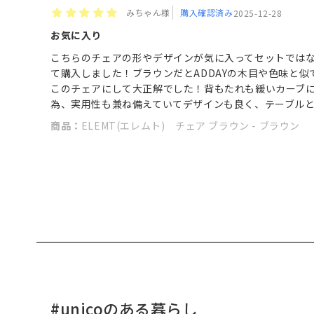
みちゃん様
購入確認済み
2025-12-28
お気に入り
こちらのチェアの形やデザインが気に入ってセットではな
て購入しました！ブラウンだとADDAYの木目や色味と
このチェアにして大正解でした！背もたれも緩いカーブ
為、実用性も兼ね備えていてデザインも良く、テーブル
商品：
ELEMT(エレムト) チェア ブラウン - ブラウン
#unicoのある暮らし