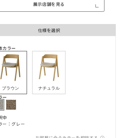
展示店舗を見る
仕様を選択
体カラー
品が対
形態安定加工あり
形態安定加工なし
とはで
形態安定加工について
ん。
倍ヒ
ブラウン
ナチュラル
チェーンウェイト加工
ラー
m毎
択中
き
品が
ラー：グレー
、形態
m以上
できま
お部屋に合うカラーを相談する