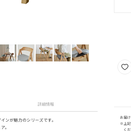
せん。
1.5倍ヒダ
101cm以上
202c
オプションがつけられる最大幅・最大丈は
ストレート
141cm以上
282c
の場合で以下の通りとなります。
1.5 倍ヒダ→最大幅…400cm / 最大丈…390
ストレート
131cm以上
262c
側面
倍ヒダ→最大幅…300cm / 最大丈…390cm
（天然素材）
ストレート→最大幅…500cm / 最大丈…390
仕上がり幅が1.5 倍ヒダ・2 倍ヒダで400c
戻る
える場合は100cm毎に+¥1,760、ストレー
テンで560cmを超える場合は140cm 毎に+
¥1,760 となります。
詳細情報
お届け
ザインが魅力のシリーズです。
※上記
ェア。
くだ