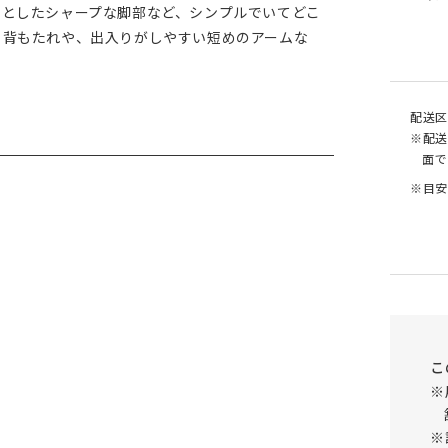
りとしたシャープな脚部など、シンプルでいてどこ
る背もたれや、出入りがしやすい短めのアームな
配送区
※配送
面で
※目安
こ
※
※