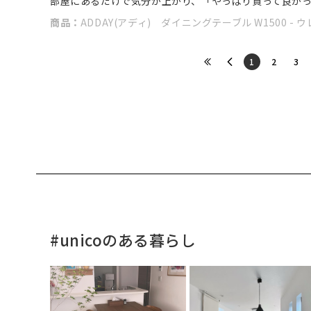
部屋にあるだけで気分が上がり、「やっぱり買って良か
商品：
ADDAY(アディ) ダイニングテーブル W1500 -
​1
​2
​3
#unicoのある暮らし