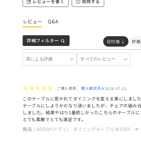
レビューを書く
質問する
レビュー
Q&A
詳細フィルター
日付順 ↓
評価
ご購入者様
購入確認済み
2026-07-21
このテーブルに惹かれてダイニングを変える事にしまし
テーブルにしようかかなり迷いましたが、チェアの組み
しました。結果やはり1番欲しかったこちらのテーブルに
とても素敵でとても満足です。
商品：
ADDAY(アディ) ダイニングテーブル W1500 - 