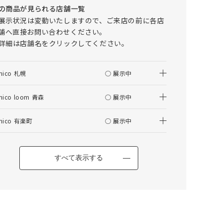
の商品が見られる店舗一覧
仕上がりサイズの算出について
展示状況は変動いたしますので、ご来店の前に各店
舗へ直接お問い合わせください。
はぎ合わせについて
詳細は店舗名をクリックしてください。
その他の項目
nico 札幌
○ 展示中
ADDAY(アディ) ダイニングテーブル W1500
nico loom 青森
○ 展示中
nico 有楽町
○ 展示中
カートに入れる
すべて表示する