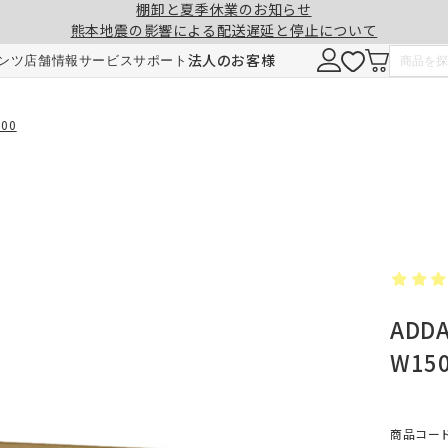
棚卸と夏季休業のお知らせ
熊本地震の影響による配送遅延と停止について
注意事項
一緒に購入する
法人のお客様
ンツ
店舗情報
サービス
サポート
形態安定加工
チェーンウェイト加工
00
ヒダ（ドレープ）の形を長時間キープ。薬剤
ひも状のおもりを縫い込むことで、裾全体に
せず、熱風でウェーブを施しているため安心
重みが加わり、ウェーブの美しさを表現。裾
です。3～5回洗濯しても効果が持続します。
折り返しがなくなり、すっきりとした印象に
ADD
ご注文は1cm単位で承ります。
仕上がりサイズには±1cm程度の誤差が生
W15
す。
料金
料金（2倍ヒダ・1.5倍ヒダ）
1.5倍ヒダ・2倍ヒダ⇒幅50～100cmまで
レート⇒幅50～140cmまでは、片開き1枚
商品コード：
仕上がり幅
仕上がり幅
金額
金額
製となります。両開きでの製作はできませ