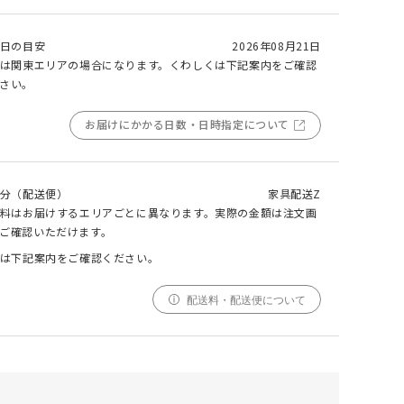
日の目安
2026年08月21日
は関東エリアの場合になります。くわしくは下記案内をご確認
000
000
000
cm
cm
仕上がりサイズ
cm
さい。
ADDAY(アディ) ダイニングテーブル W1500
お届けにかかる日数・日時指定について
採寸
仕上がり
サイズ
サイズ
幅
000cm
000cm
分（配送便）
家具配送Z
調整する
料はお届けするエリアごとに異なります。実際の金額は注文画
丈
000cm
000cm
ご確認いただけます。
は下記案内をご確認ください。
窓の形状によって、最適なサイズを自動計算しており
ます。ご希望の仕上がりサイズがございましたら、こ
ちらでご調整ください。
配送料・配送便について
仕上がりサイズによってはぎ合わせが入る場合がござ
います。
幅(1.5倍/2倍のみ)、丈ともに、仕上がりサイズにプ
ラスで耳がつきます。