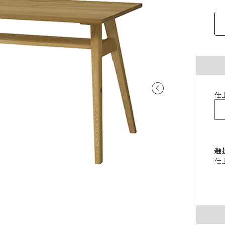
ご注意ください。
〜100cm
〜100cm
¥4,070
¥1,760
(税込)
(税込)
〜200cm
〜200cm
¥4,070
¥3,520
(税込)
(税込)
〜300cm
〜300cm
¥6,105
¥5,280
(税込)
(税込)
〜400cm
〜400cm
¥8,140
¥7,040
(税込)
(税込)
｢形態安定加工OK」マークが付いている商
料金（ストレート）
仕
象となります。
チェーンウェイトオプションと併用するこ
仕上がり幅
金額
きません。
〜140cm
¥1,760
(税込)
丈が280cmを超える商品の加工はできませ
片開き1.5倍ヒダは幅400cmまで、片開き2
〜280cm
¥3,520
(税込)
選
ダは幅300cmまでとなります。
仕
〜420cm
¥5,280
(税込)
仕上がり幅が400cmを超える場合は、100c
に+¥2,035となります。
〜560cm
¥7,040
(税込)
ストレートカーテンは対象外となります。
はぎ合わせ
片開き
両開
｢チェーンウェイト」マークが付いている商
対象サイズ
一部商品は、風合いや生地感を活かすため
対象となります。
安定加工に対応していません。
2倍ヒダ
76cm以上
152c
形態安定加工オプションと併用することは