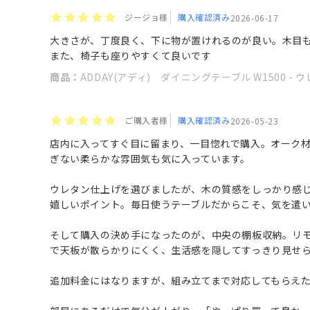
ジージョ様
購入確認済み
2026-06-17
大きさが、丁度良く、下に物が置けれるのが良い。木目
また、椅子も座りやすくて良いです
商品：
ADDAY(アディ) ダイニングテーブル W1500 -
ご購入者様
購入確認済み
2026-05-23
店内に入ってすぐ目に留まり、一目惚れで購入。オーク
ぎない柔らかな雰囲気も気に入っています。
ウレタン仕上げを選びましたが、木の質感をしっかり感
嬉しいポイント。毎日使うテーブルだからこそ、気を遣
そして購入の決め手になったのが、中央の棚板収納。リ
で天板が散らかりにくく、生活感を隠してすっきり見せ
追加料金にはなりますが、組み立てまで対応してもらえ