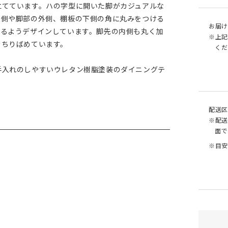
立てています。ハの字型に開いた脚がカジュアルな
下側や脚部の外側、棚板の下側の角に丸みをつける
お届け
せるようデザインしています。脚先の内側も丸く加
※上記
をちりばめています。
くだ
手入れのしやすいウレタン樹脂塗装のダイニングテ
配送区
※配送
面で
※目安