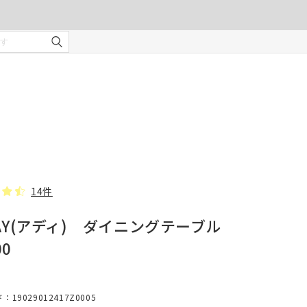
ご注文の前に注意事項を必ずご確認ください。
オーダーカーテンの注意事項
¥0
合計金額
（税込）
を使用
適度な
・安全
部分の
❻ オプション(任意)
。
タッセル(2本)
14件
AY(アディ) ダイニングテーブル
じま
00
、スト
での縫
形態安定加工
19029012417Z0005
んので