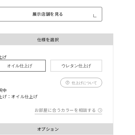
展示店舗を見る
仕様を選択
品が対
形態安定加工あり
形態安定加工なし
上げ
とはで
オイル仕上げ
ウレタン仕上げ
形態安定加工について
ん。
仕上げについて
倍ヒ
チェーンウェイト加工
択中
上げ：オイル仕上げ
m毎
お部屋に合うカラーを相談する
き
品が
、形態
オプション
m以上
できま