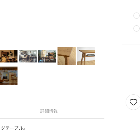
せん。
1.5倍ヒダ
101cm以上
202c
オプションがつけられる最大幅・最大丈は
ストレート
141cm以上
282c
の場合で以下の通りとなります。
1.5 倍ヒダ→最大幅…400cm / 最大丈…390
ストレート
131cm以上
262c
側面
倍ヒダ→最大幅…300cm / 最大丈…390cm
（天然素材）
ストレート→最大幅…500cm / 最大丈…390
仕上がり幅が1.5 倍ヒダ・2 倍ヒダで400c
戻る
える場合は100cm毎に+¥1,760、ストレー
テンで560cmを超える場合は140cm 毎に+
¥1,760 となります。
詳細情報
ングテーブル。