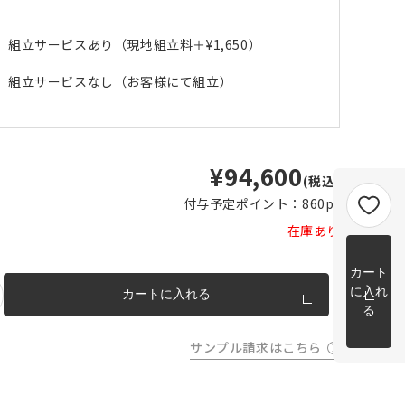
m以上
片開き
チェーンウェイトあり
チェーンウェイトなし
組立サービスあり（現地組立料＋
¥1,650
）
m以上
cm 2
組立サービスなし（お客様にて組立）
m以上
チェーンウェイト加工について
cm
m を超
トカー
¥94,600
完成イメージ
(税込)
付与予定ポイント：
860pt
在庫あり
カート
に入れ
カートに入れる
る
サンプル請求はこちら