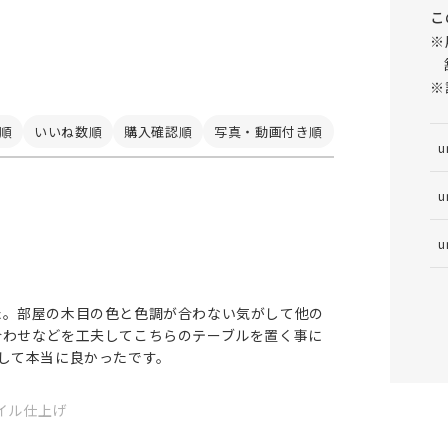
こ
※
※
順
いいね数順
購入確認順
写真・動画付き順
u
u
u
た。部屋の木目の色と色調が合わない気がして他の
合わせなどを工夫してこちらのテーブルを置く事に
して本当に良かったです。
オイル仕上げ