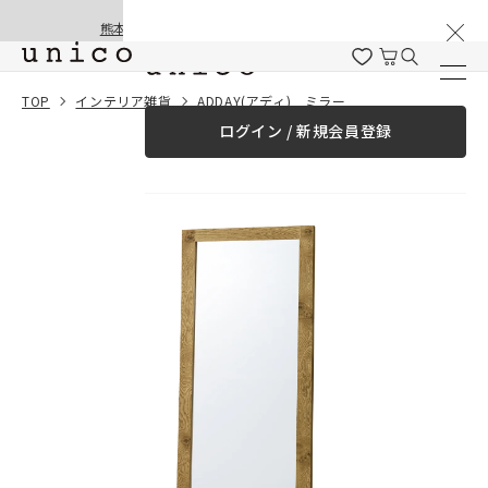
棚卸と夏季休業のお知らせ
コンテンツにスキッ
熊本地震の影響による配送遅延と停止について
プする
一緒に購入する
TOP
インテリア雑貨
ADDAY(アディ) ミラー
ログイン / 新規会員登録
¥0
合計金額
（税込）
商品を探す
商品カテゴリー一覧
家具
カーテン
ラグ
ファブリック雑貨