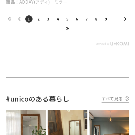
商品：
ADDAY(アディ) ミラー
​1
​2
​3
​4
​5
​6
​7
​8
​9
#unicoのある暮らし
すべて見る