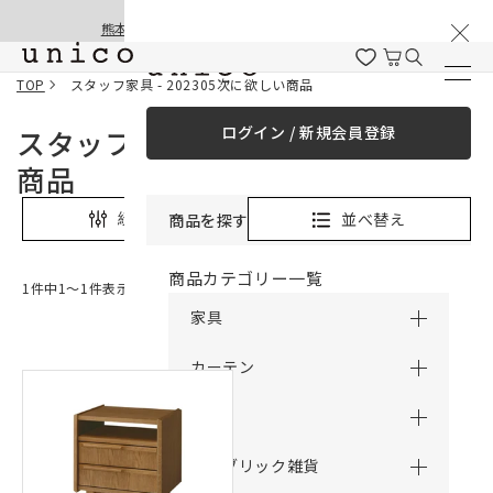
棚卸と夏季休業のお知らせ
コンテンツにスキッ
熊本地震の影響による配送遅延と停止について
プする
TOP
スタッフ家具 - 202305次に欲しい商品
ログイン / 新規会員登録
スタッフ家具 - 202305次に欲しい
商品
並べ替え
絞り込み
商品を探す
商品カテゴリー一覧
1件中1〜1件表示
家具
カーテン
ラグ
ファブリック雑貨