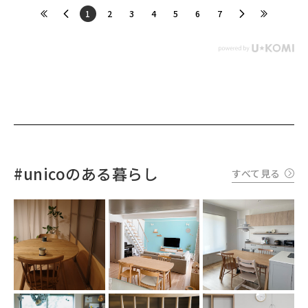
​1
​2
​3
​4
​5
​6
​7
#unicoのある暮らし
すべて見る