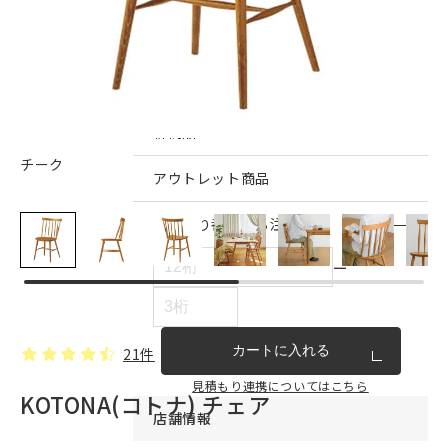
インテリア雑貨・その他
家具シリーズ一覧
新商品
チーク
アウトレット商品
見積もり番号から注文する
ー
カートに入れる
21件
見積もり連携についてはこちら
KOTONA(コトナ) チェア
店舗情報