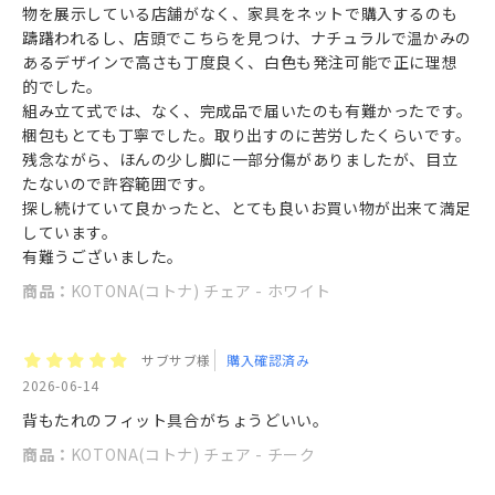
物を展示している店舗がなく、家具をネットで購入するのも
躊躇われるし、店頭でこちらを見つけ、ナチュラルで温かみの
あるデザインで高さも丁度良く、白色も発注可能で正に理想
的でした。
組み立て式では、なく、完成品で届いたのも有難かったです。
梱包もとても丁寧でした。取り出すのに苦労したくらいです。
残念ながら、ほんの少し脚に一部分傷がありましたが、目立
たないので許容範囲です。
探し続けていて良かったと、とても良いお買い物が出来て満足
しています。
有難うございました。
商品：
KOTONA(コトナ) チェア - ホワイト
サブサブ様
購入確認済み
2026-06-14
背もたれのフィット具合がちょうどいい。
商品：
KOTONA(コトナ) チェア - チーク