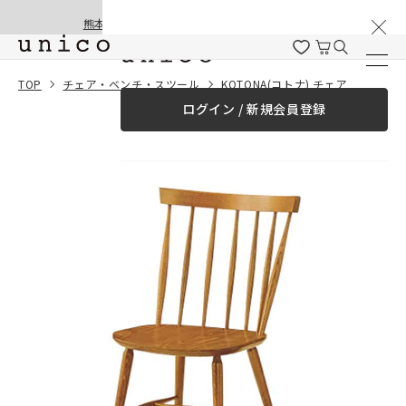
棚卸と夏季休業のお知らせ
コンテンツにスキッ
熊本地震の影響による配送遅延と停止について
プする
一緒に購入する
TOP
チェア・ベンチ・スツール
KOTONA(コトナ) チェア
ログイン / 新規会員登録
¥0
合計金額
（税込）
商品を探す
商品カテゴリー一覧
家具
カーテン
ラグ
ファブリック雑貨