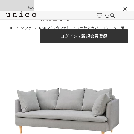
棚卸と夏季休業のお知らせ
コンテンツにスキッ
熊本地震の影響による配送遅延と停止について
プする
一緒に購入する
TOP
ソファ
RAUFA(ラウファ) ソファ替えカバー 3シーター用 グレー
ログイン / 新規会員登録
¥0
合計金額
（税込）
商品を探す
商品カテゴリー一覧
家具
カーテン
ラグ
ファブリック雑貨