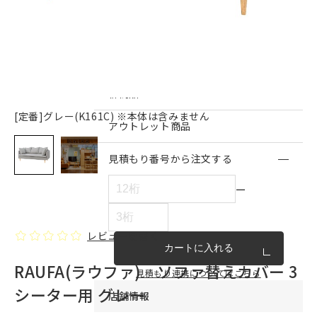
インテリア雑貨・その他
家具シリーズ一覧
新商品
[定番]グレー(K161C) ※本体は含みません
アウトレット商品
見積もり番号から注文する
ー
レビューを書く
カートに入れる
RAUFA(ラウファ) ソファ替えカバー 3
見積もり連携についてはこちら
シーター用 グレー
店舗情報