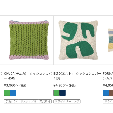
バ
CHUCA(チュカ) クッションカバ
ELTO(エルト) クッションカバー
FOR
ー 45角
45角
ンカバー
¥3,960〜
¥4,950〜
¥4,95
(税込)
(税込)
手洗いOK
サステナブル
天然素材
ドライクリーニング
ドライ