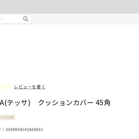
ご注文の前に注意事項を必ずご確認ください。
オーダーカーテンの注意事項
¥0
合計金額
（税込）
を使用
適度な
・安全
部分の
❻ オプション(任意)
。
タッセル(2本)
レビューを書く
SA(テッサ) クッションカバー 45角
じま
リーニング
、スト
33098041426A0001
での縫
形態安定加工
んので