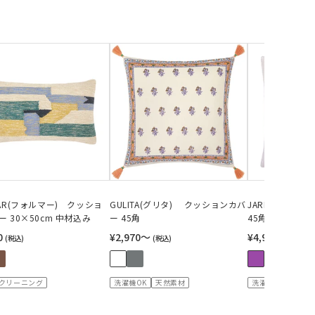
MAR(フォルマー) クッショ
GULITA(グリタ) クッションカバ
JARE(ジャレ)
 30×50cm 中材込み
ー 45角
45角
0
¥2,970〜
¥4,950〜
(税込)
(税込)
(税込)
クリーニング
洗濯機OK
天然素材
洗濯機OK