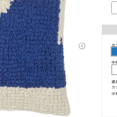
ご注意ください。
〜100cm
〜100cm
¥4,070
¥1,760
(税込)
(税込)
〜200cm
〜200cm
¥4,070
¥3,520
(税込)
(税込)
〜300cm
〜300cm
¥6,105
¥5,280
(税込)
(税込)
〜400cm
〜400cm
¥8,140
¥7,040
(税込)
(税込)
｢形態安定加工OK」マークが付いている商
カ
料金（ストレート）
象となります。
チェーンウェイトオプションと併用するこ
仕上がり幅
金額
きません。
中
〜140cm
¥1,760
(税込)
丈が280cmを超える商品の加工はできませ
片開き1.5倍ヒダは幅400cmまで、片開き2
〜280cm
¥3,520
(税込)
ダは幅300cmまでとなります。
選
〜420cm
¥5,280
(税込)
仕上がり幅が400cmを超える場合は、100c
カ
に+¥2,035となります。
〜560cm
¥7,040
(税込)
中
ストレートカーテンは対象外となります。
はぎ合わせ
片開き
両開
｢チェーンウェイト」マークが付いている商
対象サイズ
一部商品は、風合いや生地感を活かすため
対象となります。
安定加工に対応していません。
2倍ヒダ
76cm以上
152c
形態安定加工オプションと併用することは