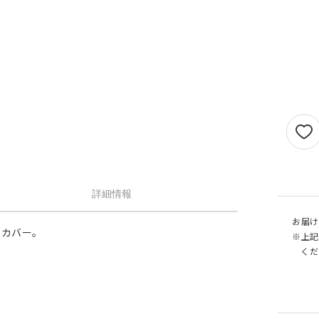
せん。
1.5倍ヒダ
101cm以上
202c
オプションがつけられる最大幅・最大丈は
ストレート
141cm以上
282c
の場合で以下の通りとなります。
1.5 倍ヒダ→最大幅…400cm / 最大丈…390
ストレート
131cm以上
262c
倍ヒダ→最大幅…300cm / 最大丈…390cm
（天然素材）
ストレート→最大幅…500cm / 最大丈…390
仕上がり幅が1.5 倍ヒダ・2 倍ヒダで400c
戻る
える場合は100cm毎に+¥1,760、ストレー
テンで560cmを超える場合は140cm 毎に+
¥1,760 となります。
詳細情報
お届け
ンカバー。
※上記
くだ