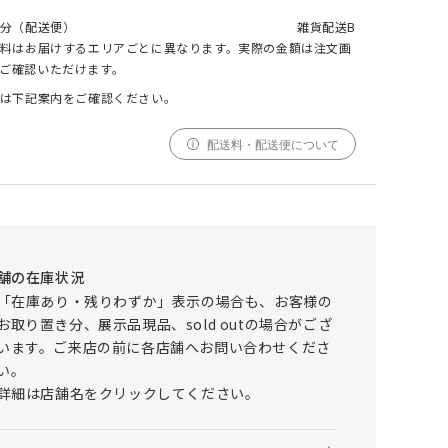
分（配送便）
雑貨配送B
料はお届けするエリアごとに異なります。実際の金額は注文画
ご確認いただけます。
000
000
000
cm
cm
仕上がりサイズ
cm
は下記案内をご確認ください。
TESSA(テッサ) クッションカバー 45角
配送料・配送便について
採寸
仕上がり
サイズ
サイズ
幅
000cm
000cm
調整する
丈
000cm
000cm
舗の在庫状況
窓の形状によって、最適なサイズを自動計算しており
「在庫あり・残りわずか」表示の場合も、お客様の
ます。ご希望の仕上がりサイズがございましたら、こ
お取り置き分、展示品現品、sold outの場合がござ
ちらでご調整ください。
います。ご来店の前に各店舗へお問い合わせくださ
仕上がりサイズによってはぎ合わせが入る場合がござ
い。
います。
詳細は店舗名をクリックしてください。
幅(1.5倍/2倍のみ)、丈ともに、仕上がりサイズにプ
ラスで耳がつきます。