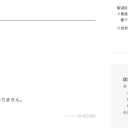
配送区
※配送
面で
※目安
店
※
ありません。
※