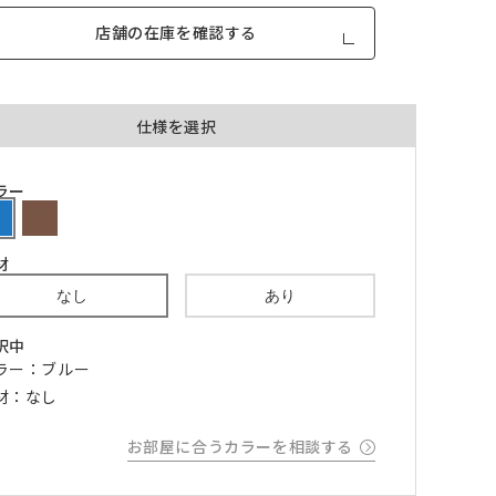
店舗の在庫を確認する
仕様を選択
品が対
ラー
形態安定加工あり
形態安定加工なし
とはで
材
形態安定加工について
ん。
なし
あり
倍ヒ
チェーンウェイト加工
択中
m毎
ラー：ブルー
材：なし
き
品が
お部屋に合うカラーを相談する
、形態
m以上
できま