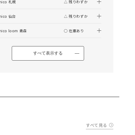
nico 札幌
△ 残りわずか
仕上がりサイズの算出について
nico 仙台
△ 残りわずか
はぎ合わせについて
その他の項目
nico loom 青森
○ 在庫あり
TESSA(テッサ) クッションカバー 45角
すべて表示する
カートに入れる
すべて見る