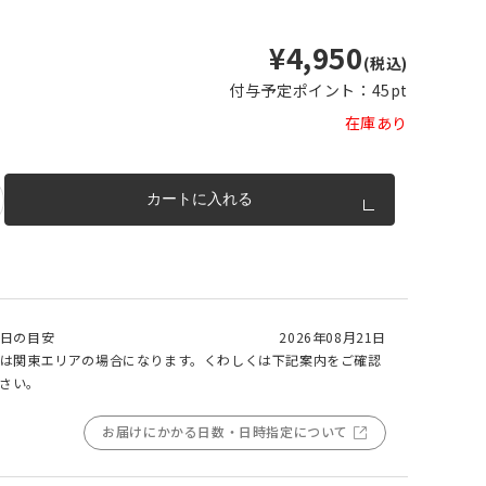
m以上
片開き
¥4,950
チェーンウェイトあり
チェーンウェイトなし
m以上
(税込)
付与予定ポイント：
45pt
cm 2
m以上
チェーンウェイト加工について
在庫あり
cm
m を超
トカー
カートに入れる
完成イメージ
日の目安
2026年08月21日
は関東エリアの場合になります。くわしくは下記案内をご確認
さい。
お届けにかかる日数・日時指定について