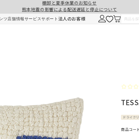
棚卸と夏季休業のお知らせ
熊本地震の影響による配送遅延と停止について
注意事項
一緒に購入する
法人のお客様
ンツ
店舗情報
サービス
サポート
形態安定加工
チェーンウェイト加工
ヒダ（ドレープ）の形を長時間キープ。薬剤
ひも状のおもりを縫い込むことで、裾全体に
せず、熱風でウェーブを施しているため安心
重みが加わり、ウェーブの美しさを表現。裾
です。3～5回洗濯しても効果が持続します。
折り返しがなくなり、すっきりとした印象に
TES
ご注文は1cm単位で承ります。
仕上がりサイズには±1cm程度の誤差が生
す。
ドライク
料金
料金（2倍ヒダ・1.5倍ヒダ）
1.5倍ヒダ・2倍ヒダ⇒幅50～100cmまで
商品コード：
レート⇒幅50～140cmまでは、片開き1枚
仕上がり幅
仕上がり幅
金額
金額
製となります。両開きでの製作はできませ