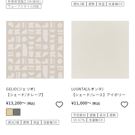
形態安定加工OK(有料)
遮光2級
遮熱
保温
洗濯機OK
ウェーブスタイル対応
GELIO(ジェリオ)
LUONTA(ルオンタ)
【シェード/ドレープ】
【シェード/レース】アイボリー
¥13,200〜
¥11,000〜
(税込)
(税込)
天然素材
遮像
採光
遮熱
UV 67%
洗濯機OK
遮光2級
遮熱
保温
洗濯機OK