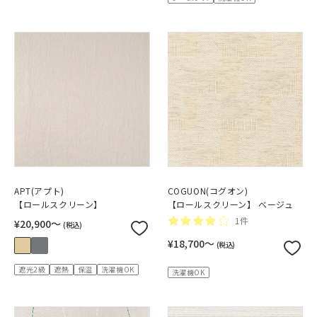
APT(アプト)
COGUON(コグオン)
【ロールスクリーン】
【ロールスクリーン】 ベージュ
1件
¥20,900〜
(税込)
¥18,700〜
(税込)
遮光2級
遮熱
保温
洗濯機OK
洗濯機OK