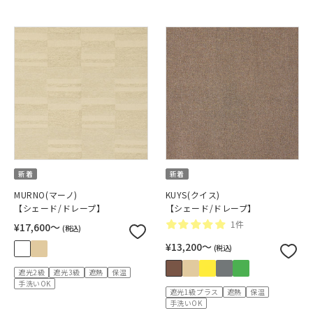
新着
新着
MURNO(マーノ)
KUYS(クイス)
【シェード/ドレープ】
【シェード/ドレープ】
1件
¥17,600〜
(税込)
¥13,200〜
(税込)
遮光2級
遮光3級
遮熱
保温
手洗いOK
遮光1級プラス
遮熱
保温
手洗いOK