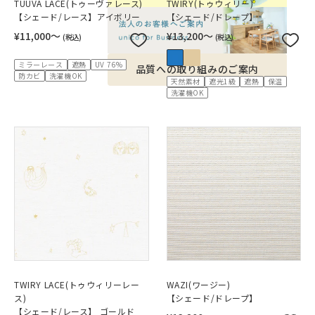
TUUVA LACE(トゥーヴァレース)
TWIRY(トゥウィリー)
【シェード/レース】アイボリー
【シェード/ドレープ】
¥11,000〜
¥13,200〜
(税込)
(税込)
ミラーレース
遮熱
UV 76%
品質への取り組みのご案内
防カビ
洗濯機OK
天然素材
遮光1級
遮熱
保温
洗濯機OK
TWIRY LACE(トゥウィリーレー
WAZI(ワージー)
ス)
【シェード/ドレープ】
【シェード/レース】 ゴールド