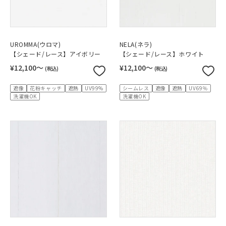
UROMMA(ウロマ)
NELA(ネラ)
【シェード/レース】アイボリー
【シェード/レース】ホワイト
¥12,100〜
¥12,100〜
(税込)
(税込)
遮像
花粉キャッチ
遮熱
UV99%
シームレス
遮像
遮熱
UV69％
洗濯機OK
洗濯機OK