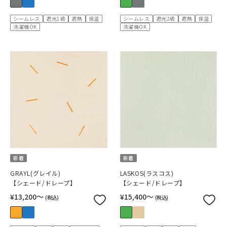
シームレス
遮光1級
遮熱
保温
シームレス
遮光2級
遮熱
保温
洗濯機OK
洗濯機OK
新着
新着
GRAYL(グレイル)
LASKOS(ラスコス)
【シェード/ドレープ】
【シェード/ドレープ】
¥13,200〜
¥15,400〜
(税込)
(税込)