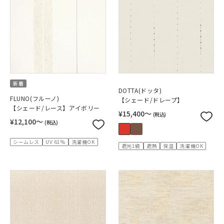
新着
DOTTA(ドッタ)
FLUNO(フルーノ)
【シェード/ドレープ】
【シェード/レース】アイボリー
¥15,400〜
(税込)
¥12,100〜
(税込)
シームレス
UV 61%
洗濯機OK
遮光1級
遮熱
保温
洗濯機OK