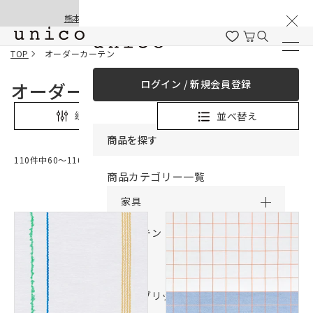
棚卸と夏季休業のお知らせ
コンテンツにスキッ
熊本地震の影響による配送遅延と停止について
プする
TOP
オーダーカーテン
ログイン / 新規会員登録
オーダーカーテン
並べ替え
絞り込み
商品を探す
110件中60〜110件表示
商品カテゴリー一覧
家具
カーテン
ラグ
ファブリック雑貨