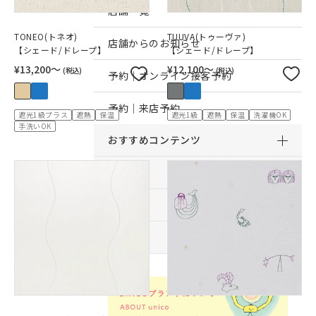
店舗一覧
TONEO(トネオ)
TUUVA(トゥーヴァ)
店舗からのお知らせ
【シェード/ドレープ】
【シェード/ドレープ】
¥13,200〜
¥12,100〜
(税込)
(税込)
予約｜オンライン接客予約
予約｜来店予約
遮光1級プラス
遮熱
保温
遮光1級
遮熱
保温
洗濯機OK
手洗いOK
おすすめコンテンツ
サービス
サポート
採用情報