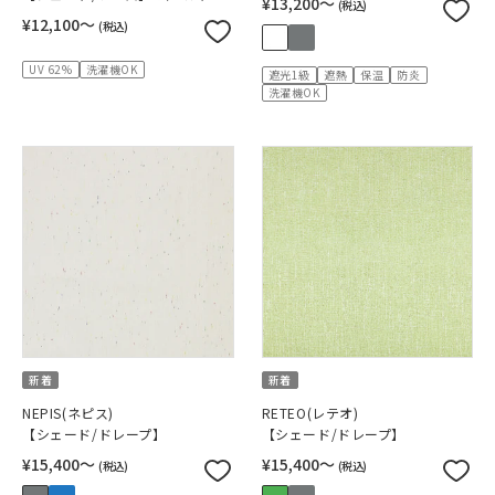
¥13,200〜
(税込)
¥12,100〜
(税込)
UV 62%
洗濯機OK
遮光1級
遮熱
保温
防炎
洗濯機OK
新着
新着
NEPIS(ネピス)
RETEO(レテオ)
【シェード/ドレープ】
【シェード/ドレープ】
¥15,400〜
¥15,400〜
(税込)
(税込)