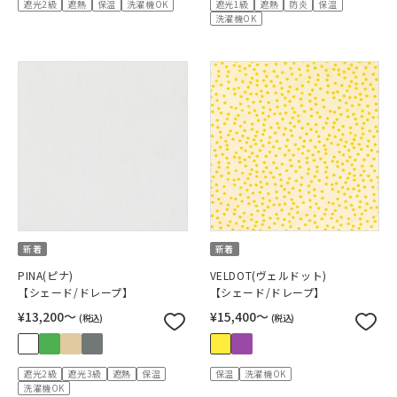
遮光2級
遮熱
保温
洗濯機OK
遮光1級
遮熱
防炎
保温
洗濯機OK
新着
新着
PINA(ピナ)
VELDOT(ヴェルドット)
【シェード/ドレープ】
【シェード/ドレープ】
¥13,200〜
¥15,400〜
(税込)
(税込)
遮光2級
遮光3級
遮熱
保温
保温
洗濯機OK
洗濯機OK