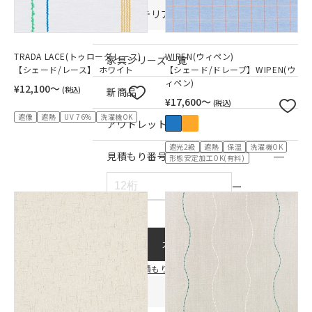
インテリア雑貨・その他
TRADA LACE(トゥローダレース)
WIPEN(ウィペン)
家具シリーズ一覧
【シェード/レース】 ホワイト
【シェード/ドレープ】WIPEN(ウ
ィペン)
¥12,100〜
(税込)
新商品
¥17,600〜
(税込)
遮像
遮熱
UV 76%
洗濯機OK
アウトレット商品
遮光2級
遮熱
保温
洗濯機OK
見積もり番号から注文する
形態安定加工OK(有料)
ー
カートに入れる
見積もり連携についてはこちら
店舗情報