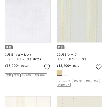
新着
新着
CUBIS(キュービス)
COUSE(クーズ)
【シェード/レース】ホワイト
【シェード/ドレープ】
¥13,200〜
¥13,200〜
(税込)
(税込)
遮熱
遮像
UV 67%
洗濯機OK
シームレス
遮光2級
遮熱
保温
洗濯機OK