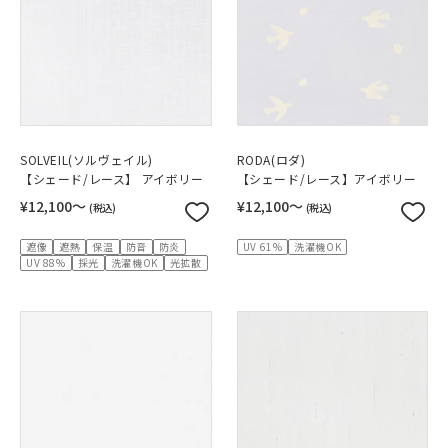
SOLVEIL(ソルヴェイル)
RODA(ロダ)
【シェード/レース】 アイボリー
【シェード/レース】アイボリー
¥12,100〜
¥12,100〜
(税込)
(税込)
遮像
遮熱
保温
防音
防炎
UV 61%
洗濯機OK
UV 88%
採光
洗濯機OK
光拡散