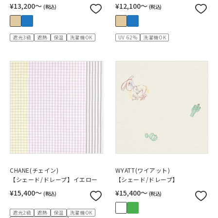
¥13,200〜
¥12,100〜
(税込)
(税込)
遮光3級
遮熱
保温
洗濯機OK
UV 62%
洗濯機OK
CHANE(チェイン)
WYATT(ワイアット)
【シェード/ドレープ】イエロー
【シェード/ドレープ】
¥15,400〜
¥15,400〜
(税込)
(税込)
遮光2級
遮熱
保温
洗濯機OK