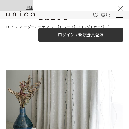
棚卸と夏季休業のお知らせ
コンテンツにスキッ
熊本地震の影響による配送遅延と停止について
プする
一緒に購入する
TOP
オーダーカーテン
【ドレープ】TUUVA(トゥーヴァ)
ログイン / 新規会員登録
¥0
合計金額
（税込）
商品を探す
商品カテゴリー一覧
家具
カーテン
ラグ
ファブリック雑貨