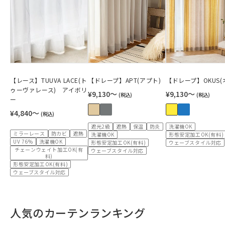
【レース】TUUVA LACE(ト
【ドレープ】APT(アプト)
【ドレープ】OKUS(
ゥーヴァレース) アイボリ
¥9,130〜
¥9,130〜
(税込)
(税込)
ー
¥4,840〜
(税込)
遮光2級
遮熱
保温
防炎
洗濯機OK
ミラーレース
防カビ
遮熱
洗濯機OK
形態安定加工OK(有料)
UV 76%
洗濯機OK
形態安定加工OK(有料)
ウェーブスタイル対応
チェーンウェイト加工OK(有
ウェーブスタイル対応
料)
形態安定加工OK(有料)
ウェーブスタイル対応
人気のカーテンランキング