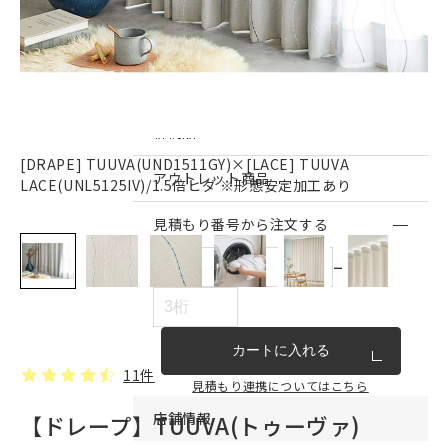
インテリア雑貨・その他
家具シリーズ一覧
新商品
[DRAPE] TUUVA(UND1511GY)×[LACE] TUUVA
T
アウトレット商品
LACE(UNL5125IV)/1.5倍ヒダ ※形態安定加工あり
見積もり番号から注文する
ー
カートに入れる
11件
見積もり連携についてはこちら
店舗情報
【ドレープ】TUUVA(トゥーヴァ)