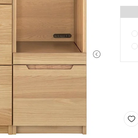
ご注意ください。
〜100cm
〜100cm
¥4,070
¥1,760
(税込)
(税込)
〜200cm
〜200cm
¥4,070
¥3,520
(税込)
(税込)
〜300cm
〜300cm
¥6,105
¥5,280
(税込)
(税込)
〜400cm
〜400cm
¥8,140
¥7,040
(税込)
(税込)
｢形態安定加工OK」マークが付いている商
料金（ストレート）
象となります。
チェーンウェイトオプションと併用するこ
仕上がり幅
金額
きません。
〜140cm
¥1,760
(税込)
丈が280cmを超える商品の加工はできませ
片開き1.5倍ヒダは幅400cmまで、片開き2
〜280cm
¥3,520
(税込)
ダは幅300cmまでとなります。
〜420cm
¥5,280
(税込)
仕上がり幅が400cmを超える場合は、100c
に+¥2,035となります。
〜560cm
¥7,040
(税込)
ストレートカーテンは対象外となります。
はぎ合わせ
片開き
両開
｢チェーンウェイト」マークが付いている商
対象サイズ
一部商品は、風合いや生地感を活かすため
対象となります。
安定加工に対応していません。
2倍ヒダ
76cm以上
152c
形態安定加工オプションと併用することは