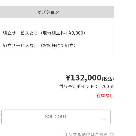
オプション
組立サービスあり（現地組立料＋
¥3,300
）
組立サービスなし（お客様にて組立）
品が対
形態安定加工あり
形態安定加工なし
とはで
形態安定加工について
¥132,000
(税込)
ん。
付与予定ポイント：
1200pt
倍ヒ
チェーンウェイト加工
在庫なし
m毎
SOLD OUT
き
品が
、形態
m以上
できま
サンプル請求はこちら