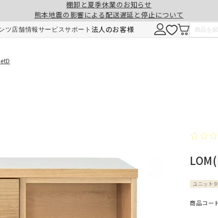
棚卸と夏季休業のお知らせ
熊本地震の影響による配送遅延と停止について
注意事項
一緒に購入する
法人のお客様
ンツ
店舗情報
サービス
サポート
形態安定加工
チェーンウェイト加工
etD
ヒダ（ドレープ）の形を長時間キープ。薬剤
ひも状のおもりを縫い込むことで、裾全体に
せず、熱風でウェーブを施しているため安心
重みが加わり、ウェーブの美しさを表現。裾
です。3～5回洗濯しても効果が持続します。
折り返しがなくなり、すっきりとした印象に
LOM
ご注文は1cm単位で承ります。
仕上がりサイズには±1cm程度の誤差が生
す。
ユニット
料金
料金（2倍ヒダ・1.5倍ヒダ）
1.5倍ヒダ・2倍ヒダ⇒幅50～100cmまで
商品コード：
レート⇒幅50～140cmまでは、片開き1枚
仕上がり幅
仕上がり幅
金額
金額
製となります。両開きでの製作はできませ