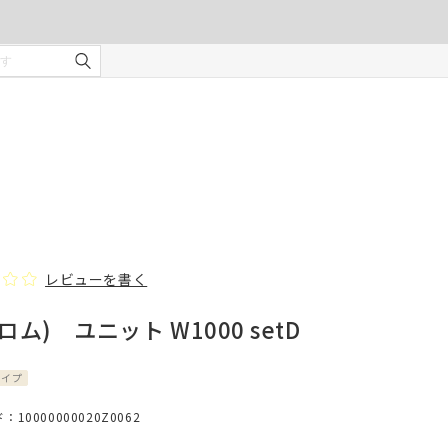
ご注文の前に注意事項を必ずご確認ください。
オーダーカーテンの注意事項
¥0
合計金額
（税込）
を使用
適度な
・安全
部分の
❻ オプション(任意)
。
タッセル(2本)
レビューを書く
(ロム) ユニット W1000 setD
じま
タイプ
、スト
10000000020Z0062
での縫
形態安定加工
んので