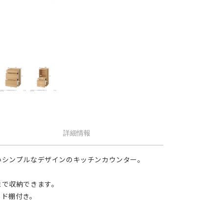
せん。
1.5倍ヒダ
101cm以上
202c
オプションがつけられる最大幅・最大丈は
ストレート
141cm以上
282c
の場合で以下の通りとなります。
1.5 倍ヒダ→最大幅…400cm / 最大丈…390
ストレート
131cm以上
262c
お手入れしやす
倍ヒダ→最大幅…300cm / 最大丈…390cm
（天然素材）
ストレート→最大幅…500cm / 最大丈…390
仕上がり幅が1.5 倍ヒダ・2 倍ヒダで400c
戻る
える場合は100cm毎に+¥1,760、ストレー
テンで560cmを超える場合は140cm 毎に+
¥1,760 となります。
詳細情報
いシンプルなデザインのキッチンカウンター。
まで収納できます。
イド棚付き。