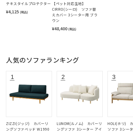
テキスタイルプロテクター
【ペット対応生地】
CIRRO(シーロ) ソファ替
¥4,125
(税込)
えカバー 3シーター用 ブラ
ウン
¥48,400
(税込)
人気のソファランキング
ZIZZI(ジッジ) カバーリ
LUNOM(ルノム) カバーリ
HOLI(ホリ)
ングソファベッド W1990
ングソファ 3シーター アイ
ソファ 3シー