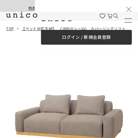
棚卸と夏季休業のお知らせ
コンテンツにスキッ
熊本地震の影響による配送遅延と停止について
プする
一緒に購入する
TOP
【ペット対応生地】 CIRRO(シーロ) カバーリングソファ 3シーター ライトブラウン medium
ログイン / 新規会員登録
¥0
合計金額
（税込）
商品を探す
商品カテゴリー一覧
家具
カーテン
ラグ
ファブリック雑貨