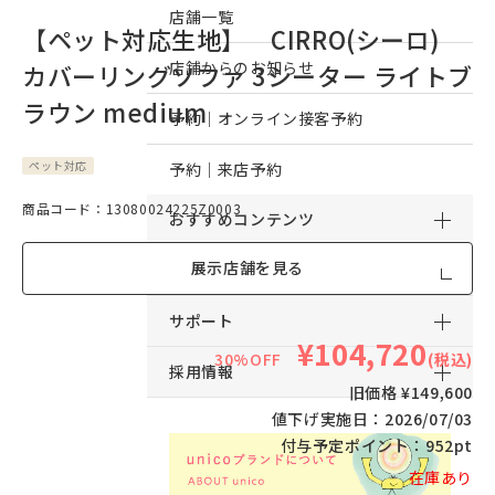
店舗一覧
【ペット対応生地】 CIRRO(シーロ)
店舗からのお知らせ
カバーリングソファ 3シーター ライトブ
ラウン medium
予約｜オンライン接客予約
ペット対応
予約｜来店予約
商品コード：13080024225Z0003
おすすめコンテンツ
展示店舗を見る
サービス
サポート
¥104,720
30%OFF
(税込)
採用情報
旧価格 ¥149,600
値下げ実施日：
2026/07/03
付与予定ポイント：
952pt
在庫あり