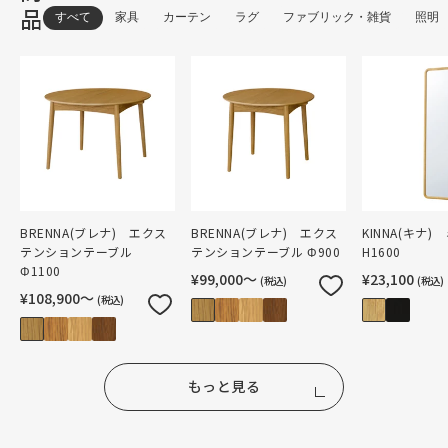
品
すべて
家具
カーテン
ラグ
ファブリック・雑貨
照明
BRENNA(ブレナ) エクス
BRENNA(ブレナ) エクス
KINNA(キナ)
テンションテーブル
テンションテーブル Φ900
H1600
Φ1100
¥99,000〜
¥23,100
(税込)
(税込)
¥108,900〜
(税込)
もっと見る