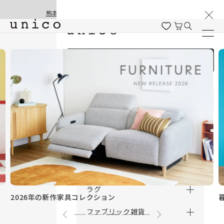
棚卸と夏季休業のお知らせ
コンテンツにスキッ
熊本地震の影響による配送遅延と停止について
プする
ログイン / 新規会員登録
商品を探す
商品カテゴリー一覧
家具
カーテン
ラグ
暮らしを整
6年の新作家具コレクション
ファブリック雑貨