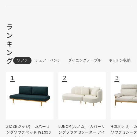
ラ
ン
キ
ン
グ
ソファ
チェア・ベンチ
ダイニングテーブル
キッチン収納
ZIZZI(ジッジ) カバーリ
LUNOM(ルノム) カバーリ
HOLI(ホリ)
ングソファベッド W1990
ングソファ 3シーター アイ
ソファ 3シー