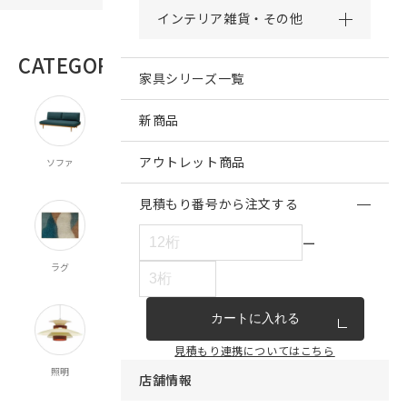
インテリア雑貨・その他
CATEGORY
商品カテゴリー
家具シリーズ一覧
新商品
アウトレット商品
ソファ
チェア・ベンチ
テーブル
ダイニング
キッチン収納
スツール
食器棚
見積もり番号から注文する
ー
ラグ
オーダー
既製カーテン
寝具
クッション
カーテン
マルチクロス
カートに入れる
見積もり連携についてはこちら
照明
時計
インテリア雑貨
キッチン雑貨
収納
店舗情報
食器
ランドリー