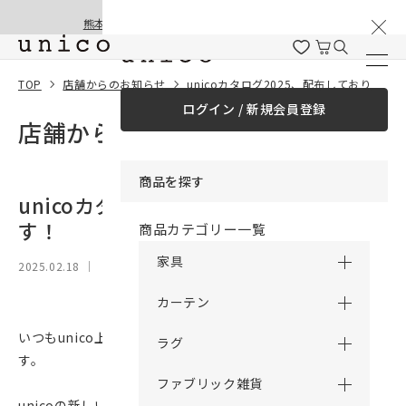
棚卸と夏季休業のお知らせ
コンテンツにスキッ
熊本地震の影響による配送遅延と停止について
プする
TOP
店舗からのお知らせ
unicoカタログ2025、配布しております！
ログイン / 新規会員登録
店舗からのお知らせ
商品を探す
unicoカタログ2025、配布しておりま
す！
商品カテゴリー一覧
家具
2025.02.18
｜
カーテン
いつもunico上野をご利用いただき、誠にありがとうございま
ラグ
す。
ファブリック雑貨
unicoの新しい家具カタログを店頭にて配布しております。