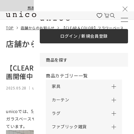
棚卸と夏季休業のお知らせ
コンテンツにスキッ
熊本地震の影響による配送遅延と停止について
プする
TOP
店舗からのお知らせ
【CLEAR＆COLOR】フラワーベース企画開催中！
ログイン / 新規会員登録
店舗からのお知らせ
商品を探す
【CLEAR＆COLOR】フラワーベース企
画開催中！
商品カテゴリー一覧
家具
2025.05.28
｜ unico loom 青森
カーテン
unicoでは、5/23(金)～6/19(木)の期間中、
ラグ
ガラスベースやマグカップなど沢山のガラスアイテムを特集し
ています。
ファブリック雑貨