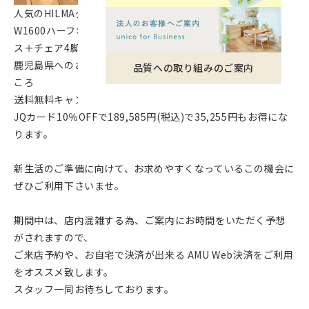
人気のHILMAダイニングセット
W1600ハーフオーバル天板＋木脚パネル・ストレートミック
ス＋チェア4脚の場合、
鹿児島県へのお届けで送料・組立費含め224,840円(税込)のと
品質への取り組みのご案内
ころ
送料無料キャンペーンで210,650円(税込)、※離島は除きます
JQカード10％OFFで189,585円(税込)で35,255円もお得にな
ります。
新生活のご準備に向けて、お求めやすくなっているこの機会に
ぜひご利用下さいませ。
期間中は、店内混雑する為、ご案内にお時間をいただく予想
がされますので、
ご来店予約や、お自宅で決済が出来る AMU Web決済をご利用
をオススメ致します。
スタッフ一同お待ちしております。