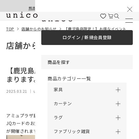
棚卸と夏季休業のお知らせ
コンテンツにスキッ
熊本地震の影響による配送遅延と停止について
プする
TOP
店舗からのお知らせ
【鹿児島店限定！】お得なイベントが始まります。
ログイン / 新規会員登録
店舗からのお知らせ
商品を探す
【鹿児島店限定！】お得なイベントが始
まります。
商品カテゴリー一覧
家具
2025.03.21
｜ unico 鹿児島
カーテン
アミュプラザ鹿児島では、3月20日(木)～3月23日(日)の4日間
ラグ
JQカードのお支払いでご請求時10％OFFになるキャンペーン
が開催されます。
ファブリック雑貨