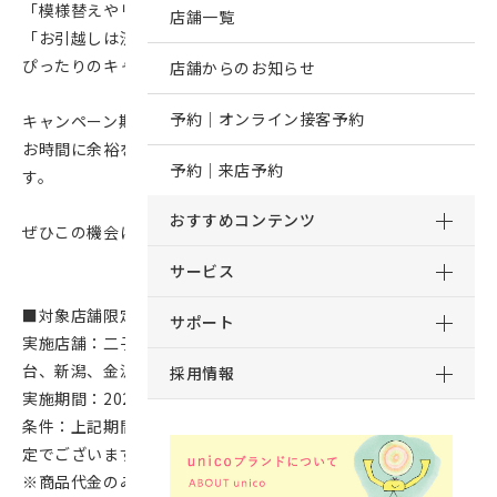
「模様替えやリフォームをして新しく家具が欲しいな…」
店舗一覧
「お引越しは済んだけど買い足したい…」というお客様には
ぴったりのキャンペーンです。
店舗からのお知らせ
予約｜オンライン接客予約
キャンペーン期間中、店内の混雑がされます。
お時間に余裕をもってお越しいただきますようお願いいたしま
予約｜来店予約
す。
おすすめコンテンツ
ぜひこの機会にご来店くださいませ。
サービス
■対象店舗限定10％OFFキャンペーン
サポート
実施店舗：二子玉川、静岡、神戸、京都、堀江、福岡、仙
台、新潟、金沢、広島、松山、岡山、高松
採用情報
実施期間：2025年5月15日(木)～5月21日(水)
条件：上記期間内に対象店舗へご来店・ご入金いただく方限
定でございます。
※商品代金のみ適用されます。