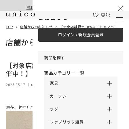
棚卸と夏季休業のお知らせ
コンテンツにスキッ
熊本地震の影響による配送遅延と停止について
プする
TOP
店舗からのお知らせ
【対象店舗限定10％OFFキャンペーン開催中！】
ログイン / 新規会員登録
店舗からのお知らせ
商品を探す
【対象店舗限定10％OFFキャンペーン開
催中！】
商品カテゴリー一覧
家具
2025.05.17
｜ unico 神戸
カーテン
現在、神戸店では全品10％OFFキャンペーンを開催中です。
ラグ
ファブリック雑貨