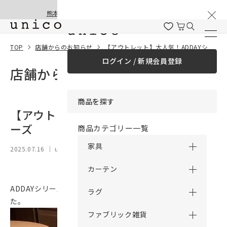
棚卸と夏季休業のお知らせ
コンテンツにスキッ
熊本地震の影響による配送遅延と停止について
プする
TOP
店舗からのお知らせ
【アウトレット】大人気！ADDAYシリーズ
ログイン / 新規会員登録
店舗からのお知らせ
商品を探す
【アウトレット】大人気！ADDAYシリ
ーズ
商品カテゴリー一覧
家具
2025.07.16
｜ unico stock
カーテン
ADDAYシリーズのダイニングテーブルとベンチが入荷しまし
ラグ
た。
ファブリック雑貨