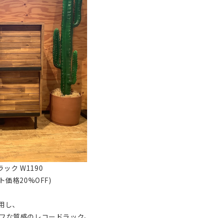
ック W1190
ット価格20%OFF)
用し、
フな質感のレコードラック。