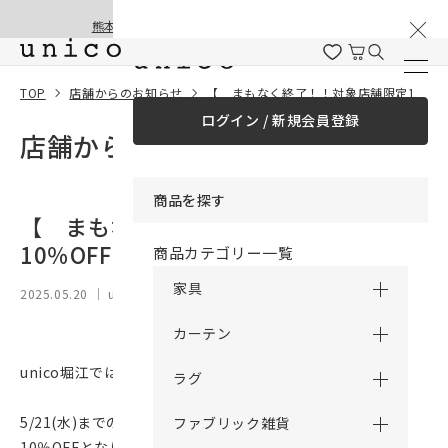
棚卸と夏季休業のお知らせ
コンテンツにスキッ
熊本地震の影響による配送遅延と停止について
プする
TOP
店舗からのお知らせ
【 まもなく終了！！対象店舗限定10％OFFキャンペーン 】
ログイン / 新規会員登録
店舗からのお知らせ
商品を探す
【 まもなく終了！！対象店舗限定
10％OFFキャンペーン 】
商品カテゴリー一覧
家具
2025.05.20
｜ unico 堀江
カーテン
unico堀江では10％OFFキャンペーンを開催しております！
ラグ
5/21(水)までの期間、unico堀江でご購入の全ての商品価格が
ファブリック雑貨
10％OFFとなります。