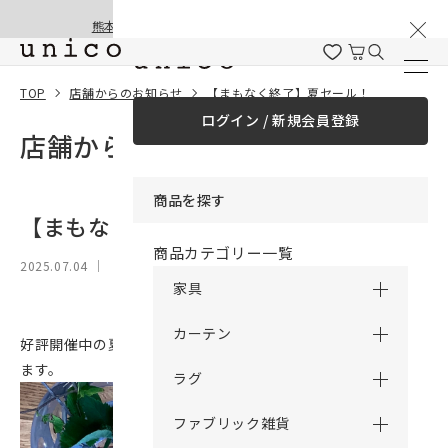
棚卸と夏季休業のお知らせ
コンテンツにスキッ
熊本地震の影響による配送遅延と停止について
プする
TOP
店舗からのお知らせ
【まもなく終了】夏セール！
ログイン / 新規会員登録
店舗からのお知らせ
商品を探す
【まもなく終了】夏セール！
商品カテゴリー一覧
2025.07.04
｜
家具
カーテン
好評開催中の夏セールが、7月9日(水)をもちまして終了いたし
ます。
ラグ
ファブリック雑貨