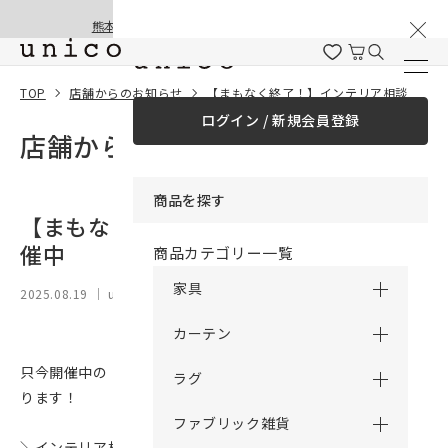
棚卸と夏季休業のお知らせ
コンテンツにスキッ
熊本地震の影響による配送遅延と停止について
プする
TOP
店舗からのお知らせ
【まもなく終了！】インテリア相談会開催中
ログイン / 新規会員登録
店舗からのお知らせ
商品を探す
【まもなく終了！】インテリア相談会開
催中
商品カテゴリー一覧
家具
2025.08.19
｜ unico 新潟
カーテン
只今開催中の【インテリア相談会】大変好評をいただいてお
ラグ
ります！
ファブリック雑貨
＼インテリア相談会開催中／