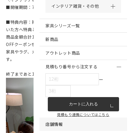
インテリア雑貨・その他
■開催期間：7月25日(金)～8月24日(日)
■特典内容：期間中、コーディネートサービスをご利用いただ
家具シリーズ一覧
いた方へ特典として、
商品金額合計12万円(税込)以上のご購入で使える、送料1万円
新商品
OFFクーポンをプレゼント！
家具やラグ、カーテン、照明など、商品の組み合わせは自由で
アウトレット商品
す。
見積もり番号から注文する
終了まであと1週間を切りました。
ー
カートに入れる
見積もり連携についてはこちら
店舗情報