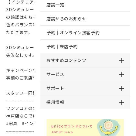
【 インテリア相談会とは・・？ 】
店舗一覧
3Dシミュレーターを使って、お部屋のレイアウトやサイズ感
の確認はもちろん
店舗からのお知らせ
色のバランス等を見ながらコーディネートのご提案をさせてい
ただきます。
予約｜オンライン接客予約
予約｜来店予約
3Dシミュレーションと実物を見比べながら商品を選べるので
失敗なしです。
おすすめコンテンツ
キャンペーン中は大変混雑することも予想されますので、
サービス
事前のご来店予約をおすすめしております。
サポート
スタッフ一同皆さまのご来店、心よりお待ちしております。
-----------------------------------------------------
採用情報
ワンフロアの大きな店内はトレンド感あるスタイリング！
神戸店ならではの内装をぜひご覧ください♪
#家具 #インテリア #神戸 #unico
-----------------------------------------------------