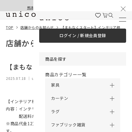
棚卸と夏季休業のお知らせ
コンテンツにスキッ
熊本地震の影響による配送遅延と停止について
プする
TOP
店舗からのお知らせ
【まもなくスタート】インテリア相談会
ログイン / 新規会員登録
店舗からのお知らせ
商品を探す
【まもなくスタート】インテリア相談会
商品カテゴリー一覧
2025.07.18
｜ unico 神戸
家具
カーテン
【インテリア相談会】期間：7/25（金）～ 8/24（日）
内容：インテリア相談会にご参加いただいたお客様へ、
ラグ
配送料が10,000円OFFとなるクーポンをプレゼント！
※商品代金12万円(税込)以上のご購入お客様が対象となりま
ファブリック雑貨
す。