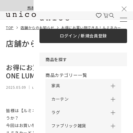
棚卸と夏季休業のお知らせ
コンテンツにスキッ
熊本地震の影響による配送遅延と停止について
プする
TOP
店舗からのお知らせ
お得にお買い物できる！ルミネカードとONE LUMINE！
ログイン / 新規会員登録
店舗からのお知らせ
商品を探す
お得にお買い物できる！ルミネカードと
ONE LUMINE！
商品カテゴリー一覧
家具
2025.05.09
｜ unico 大宮
カーテン
皆様は【ルミネカード】・【ONE LUMINE】をご存知でしょ
ラグ
うか？
今回はお買い物をより楽しくお得にしてくれる、
ファブリック雑貨
ルミネカードとワンルミネを紹介します！