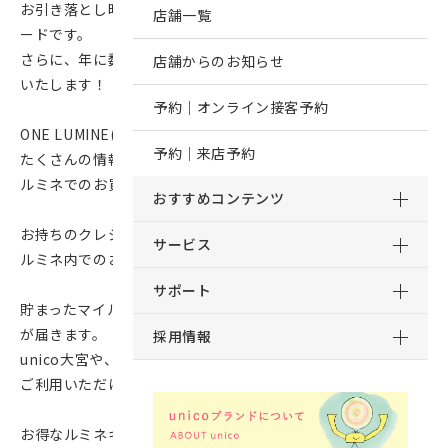
お引き落とし時に常時5％OFFとなる大変お得なクレジットカ
店舗一覧
ードです。
さらに、年に数回10％OFFとなる特別なキャンペーンも開催
店舗からのお知らせ
いたします！
予約｜オンライン接客予約
ONE LUMINE(ワンルミネ)とはルミネの無料アプリで、
予約｜来店予約
たくさんの情報をまとめてチェックできるので
ルミネでのお買い物がますます楽しく便利になります。
おすすめコンテンツ
お持ちのクレジットカードを連携することで、
サービス
ルミネ内でのお買い物金額に応じてマイルが貯まります。
サポート
貯まったマイルや、ランクアップ特典でも、お買い物チケット
が届きます。
採用情報
unico大宮や、その他のルミネ店舗でのお買い物、お食事にも
ご利用いただけます。
お得なルミネキャンペーンに備えて、ぜひこの機会にルミネカ