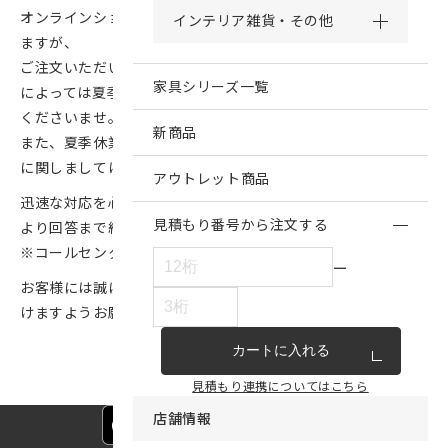
オンラインショップでのご注文につきましては常時承っており
インテリア雑貨・その他
ますが、
ご注文いただいた商品の発送は棚卸終了後、またはご注文日
家具シリーズ一覧
によっては夏季休業終了後になりますので、あらかじめご了承
くださいませ。
新商品
また、夏季休業中やその前後にいただきましたお問い合わせ
に関しましては、8/18（月）以降に順次ご返信いたします。
アウトレット商品
迅速な対応を心がけておりますが、お問い合わせ混雑状況に
見積もり番号から注文する
より回答まで約1週間ほどお時間がかかる場合がございます。
※コールセンターは通常通り営業しております。
ー
お客様には誠にご不便をお掛けしますが、何卒ご理解いただ
けますようお願い申し上げます。
カートに入れる
見積もり連携についてはこちら
店舗情報