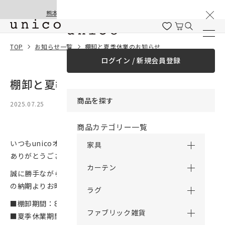
棚卸と夏季休業のお知らせ
コンテンツにスキッ
熊本地震の影響による配送遅延と停止について
プする
TOP
お知らせ一覧
棚卸と夏季休業のお知らせ
ログイン / 新規会員登録
棚卸と夏季休業のお知らせ
商品を探す
2025.07.25
商品カテゴリー一覧
いつもunicoオンラインショップをご利用いただきまして誠に
家具
ありがとうございます。
カーテン
誠に勝手ながら、弊社の棚卸と夏季休業に伴い、8月中は通常
の納期よりお時間を頂戴いたします。
ラグ
■棚卸期間：8/1(金)～8/7(木)
ファブリック雑貨
■夏季休業期間：8/13(水)～8/17(日)