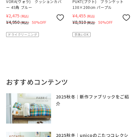
VORA(ヴォラ) クッションカバ
PUKT(プクト) ブランケット
ー 45角 ブルー
130×200cm パープル
¥2,475
¥4,455
(税込)
(税込)
¥4,950
¥8,910
50%OFF
50%OFF
(税込)
(税込)
ドライクリーニング
手洗いOK
おすすめコンテンツ
2025秋冬｜新作ファブリックをご紹
介
2025秋冬｜unicoのこたつコレクシ