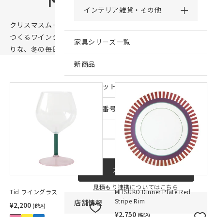
インテリア雑貨・その他
クリスマスムードを盛り上げるオーナメント、
楽しい気分を
つくるワイングラスやフラワーベースなど。
贈り物にもぴった
家具シリーズ一覧
りな、冬の毎日を彩るアイテムを集めました。
新商品
アウトレット商品
見積もり番号から注文する
ー
カートに入れる
見積もり連携についてはこちら
Tid ワイングラス
MITSUKO Dinner Plate Red
Stripe Rim
店舗情報
¥2,200
(税込)
¥2,750
(税込)