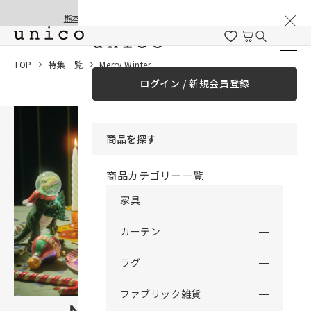
棚卸と夏季休業のお知らせ
コンテンツにスキッ
熊本地震の影響による配送遅延と停止について
プする
TOP
特集一覧
Merry Winter
ログイン / 新規会員登録
商品を探す
商品カテゴリー一覧
家具
カーテン
ラグ
ファブリック雑貨