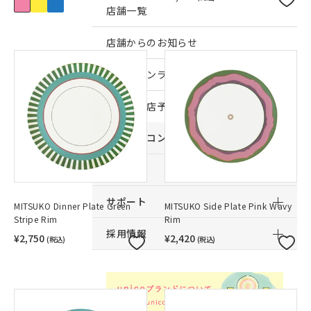
店舗一覧
店舗からのお知らせ
予約｜オンライン接客予約
予約｜来店予約
おすすめコンテンツ
サービス
サポート
MITSUKO Dinner Plate Green
MITSUKO Side Plate Pink Wavy
Stripe Rim
Rim
採用情報
¥2,750
¥2,420
(税込)
(税込)