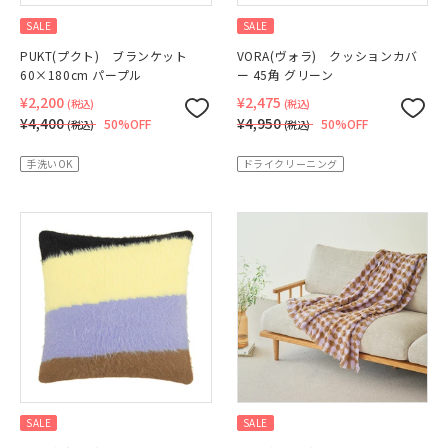
SALE
SALE
PUKT(プクト) ブランケット
VORA(ヴォラ) クッションカバ
60×180cm パープル
ー 45角 グリーン
¥2,200
¥2,475
(税込)
(税込)
¥4,400
¥4,950
50%OFF
50%OFF
(税込)
(税込)
手洗いOK
ドライクリーニング
SALE
SALE