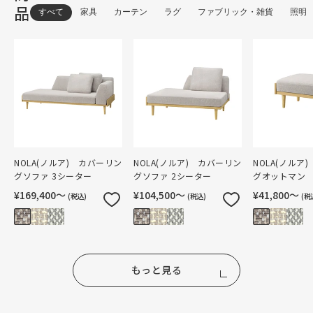
品
すべて
家具
カーテン
ラグ
ファブリック・雑貨
照明
NOLA(ノルア) カバーリン
NOLA(ノルア) カバーリン
NOLA(ノルア
グソファ 3シーター
グソファ 2シーター
グオットマン
¥169,400〜
¥104,500〜
¥41,800〜
(税込)
(税込)
(税
もっと見る