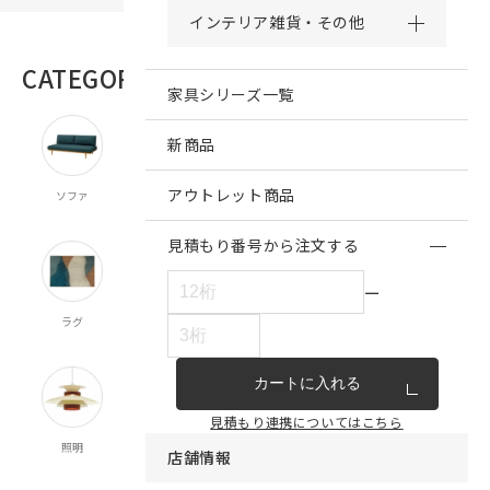
インテリア雑貨・その他
CATEGORY
商品カテゴリー
家具シリーズ一覧
新商品
アウトレット商品
ソファ
チェア・ベンチ
テーブル
ダイニング
キッチン収納
スツール
食器棚
見積もり番号から注文する
ー
ラグ
オーダー
既製カーテン
寝具
クッション
カーテン
マルチクロス
カートに入れる
見積もり連携についてはこちら
照明
時計
インテリア雑貨
キッチン雑貨
収納
店舗情報
食器
ランドリー