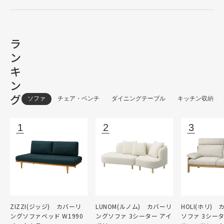
ラ
ン
キ
ン
グ
ソファ
チェア・ベンチ
ダイニングテーブル
キッチン収納
ZIZZI(ジッジ) カバーリ
LUNOM(ルノム) カバーリ
HOLI(ホリ)
ングソファベッド W1990
ングソファ 3シーター アイ
ソファ 3シー