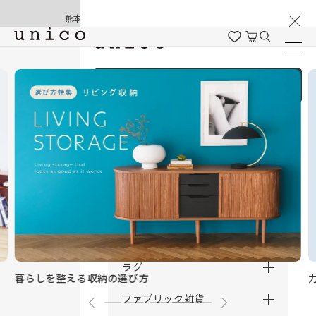
棚卸と夏季休業のお知らせ
コンテンツにスキッ
熊本地震の影響による配送遅延と停止について
プする
ログイン / 新規会員登録
商品を探す
商品カテゴリー一覧
家具
カーテン
ラグ
暮らしを整える収納の選び方
ファブリック雑貨