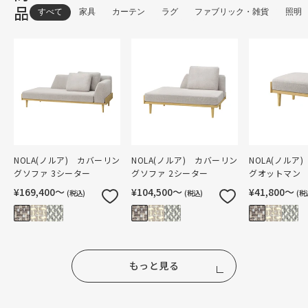
品
すべて
家具
カーテン
ラグ
ファブリック・雑貨
照明
NOLA(ノルア) カバーリン
NOLA(ノルア) カバーリン
NOLA(ノルア
グソファ 3シーター
グソファ 2シーター
グオットマン
¥169,400〜
¥104,500〜
¥41,800〜
(税込)
(税込)
(税
もっと見る