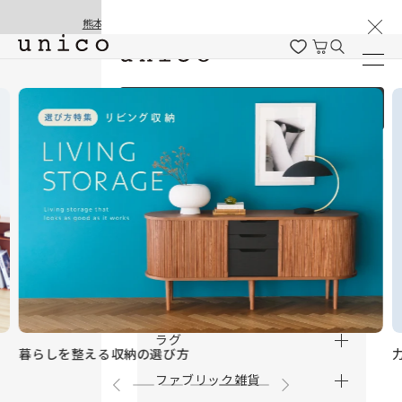
棚卸と夏季休業のお知らせ
コンテンツにスキッ
熊本地震の影響による配送遅延と停止について
プする
ログイン / 新規会員登録
商品を探す
商品カテゴリー一覧
家具
カーテン
ラグ
暮らしを整える収納の選び方
ファブリック雑貨