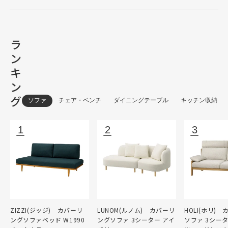
ラ
ン
キ
ン
グ
ソファ
チェア・ベンチ
ダイニングテーブル
キッチン収納
ZIZZI(ジッジ) カバーリ
LUNOM(ルノム) カバーリ
HOLI(ホリ)
ングソファベッド W1990
ングソファ 3シーター アイ
ソファ 3シー