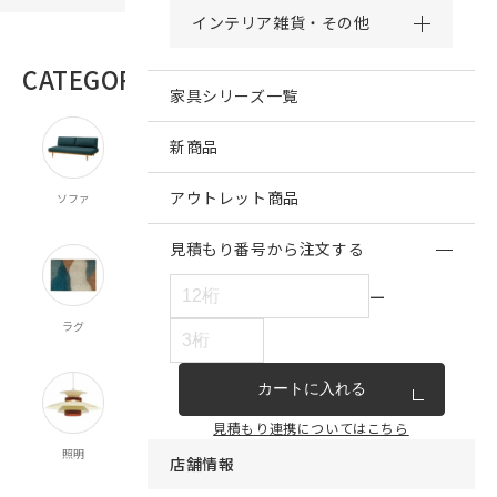
インテリア雑貨・その他
CATEGORY
商品カテゴリー
家具シリーズ一覧
新商品
アウトレット商品
ソファ
チェア・ベンチ
テーブル
ダイニング
キッチン収納
スツール
食器棚
見積もり番号から注文する
ー
ラグ
オーダー
既製カーテン
寝具
クッション
カーテン
マルチクロス
カートに入れる
見積もり連携についてはこちら
照明
時計
インテリア雑貨
キッチン雑貨
収納
店舗情報
食器
ランドリー