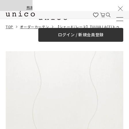
棚卸と夏季休業のお知らせ
コンテンツにスキッ
熊本地震の影響による配送遅延と停止について
プする
一緒に購入する
TOP
オーダーカーテン
【シェード/レース】TUUVA LACE(トゥーヴァレース) アイボリー
ログイン / 新規会員登録
¥0
合計金額
（税込）
商品を探す
商品カテゴリー一覧
家具
カーテン
ラグ
ファブリック雑貨