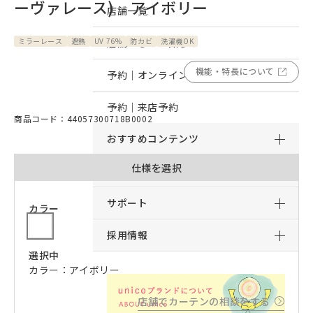
ーヴァレース) アイボリー
店舗一覧
ミラーレース
遮熱
UV 76%
店舗からのお知らせ
防カビ
洗濯機OK
機能・特長について
予約｜オンライン接客予約
予約｜来店予約
商品コード：44057300718B0002
おすすめコンテンツ
仕様を選択
サービス
サポート
カラー
採用情報
選択中
カラー：アイボリー
店舗でカーテンの相談をする