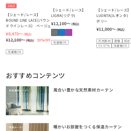
SALE
【シェード/レース】
【シェード/レース】
【シェード/レース】
LIGRA(リグラ)
LUONTA(ルオンタ)
BOUND LINE LACE(バウン
ボリー
¥12,100〜
(税込)
ドラインレース) ベージュ
¥11,000〜
(税込)
¥8,470〜
(税込)
¥12,100〜
30%OFF
(税込)
天然素材
遮像
採光
洗濯機OK
UV 67%
洗濯機OK
洗濯機OK
おすすめコンテンツ
風合い豊かな天然素材カーテン
暖かいお部屋をつくる保温カーテン