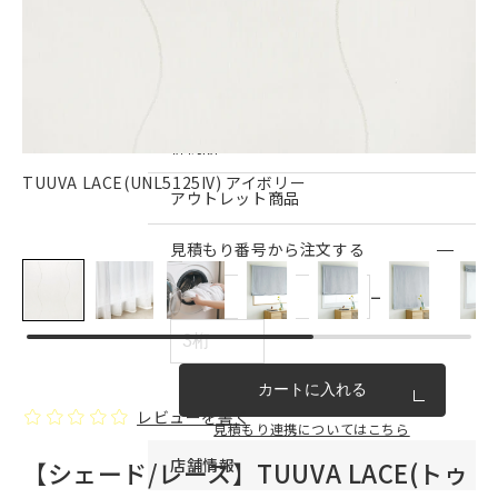
インテリア雑貨・その他
家具シリーズ一覧
新商品
TUUVA LACE(UNL5125IV) アイボリー
[
アウトレット商品
見積もり番号から注文する
ー
カートに入れる
レビューを書く
見積もり連携についてはこちら
店舗情報
【シェード/レース】TUUVA LACE(トゥ