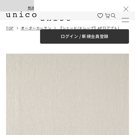
棚卸と夏季休業のお知らせ
コンテンツにスキッ
熊本地震の影響による配送遅延と停止について
プする
一緒に購入する
TOP
オーダーカーテン
【シェード/ドレープ】APT(アプト)
ログイン / 新規会員登録
¥0
合計金額
（税込）
商品を探す
商品カテゴリー一覧
家具
カーテン
ラグ
ファブリック雑貨