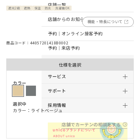
店舗一覧
遮光2級
遮熱
保温
防炎
洗濯機OK
店舗からのお知らせ
機能・特長について
予約｜オンライン接客予約
商品コード：44057201418B0002
予約｜来店予約
おすすめコンテンツ
仕様を選択
サービス
カラー
サポート
選択中
採用情報
カラー：ライトベージュ
店舗でカーテンの相談をする