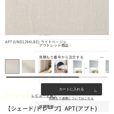
インテリア雑貨・その他
家具シリーズ一覧
新商品
APT(UND1294LBE) ライトベージュ
アウトレット商品
見積もり番号から注文する
ー
カートに入れる
レビューを書く
見積もり連携についてはこちら
店舗情報
【シェード/ドレープ】APT(アプト)