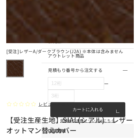
インテリア雑貨・その他
家具シリーズ一覧
新商品
[受注]レザーA/ダークブラウン(J2A) ※本体は含みません
アウトレット商品
見積もり番号から注文する
ー
レビューを書く
カートに入れる
【受注生産生地】SIAL(シアル) レザー
見積もり連携についてはこちら
オットマン替えカバー
店舗情報