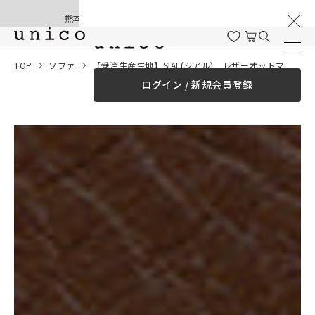
棚卸と夏季休業のお知らせ
コンテンツにスキッ
熊本地震の影響による配送遅延と停止について
プする
一緒に購入する
TOP
ソファ
【受注生産生地】SIAL(シアル) レザーオットマン替えカバー
ログイン / 新規会員登録
¥0
合計金額
（税込）
商品を探す
商品カテゴリー一覧
家具
カーテン
ラグ
ファブリック雑貨