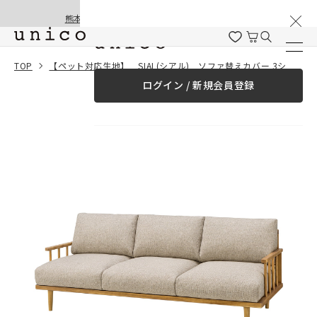
棚卸と夏季休業のお知らせ
コンテンツにスキッ
熊本地震の影響による配送遅延と停止について
プする
一緒に購入する
TOP
【ペット対応生地】 SIAL(シアル) ソファ替えカバー 3シーター用
ログイン / 新規会員登録
¥0
合計金額
（税込）
商品を探す
商品カテゴリー一覧
家具
カーテン
ラグ
ファブリック雑貨