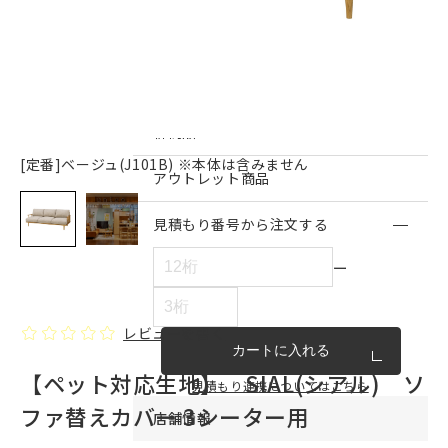
インテリア雑貨・その他
家具シリーズ一覧
新商品
[定番]ベージュ(J101B) ※本体は含みません
アウトレット商品
見積もり番号から注文する
ー
レビューを書く
カートに入れる
【ペット対応生地】 SIAL(シアル) ソ
見積もり連携についてはこちら
ファ替えカバー 3シーター用
店舗情報