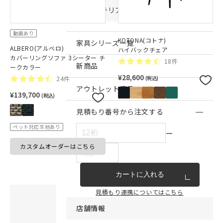
インテリア雑貨・その他
動画あり
KOTONA(コトナ)
家具シリーズ一覧
ALBERO(アルベロ)
ハイバックチェア
カバーリングソファ 3シーター チ
18件
新商品
ークカラー
¥28,600
24件
(税込)
アウトレット商品
¥139,700
(税込)
見積もり番号から注文する
ペット対応生地あり
ー
カスタムオーダーはこちら
カートに入れる
見積もり連携についてはこちら
無料でunicoのスタッフに
店舗情報
コーディネートを相談できます