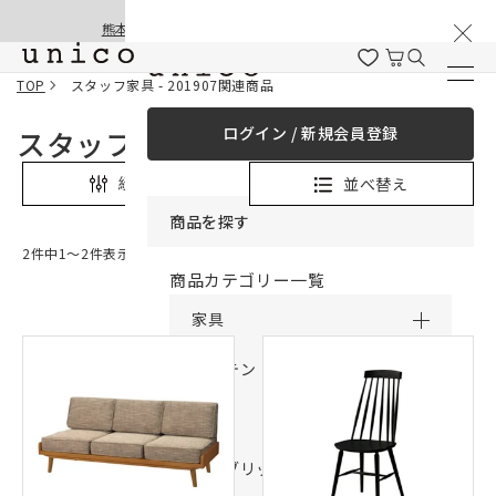
棚卸と夏季休業のお知らせ
コンテンツにスキッ
熊本地震の影響による配送遅延と停止について
プする
TOP
スタッフ家具 - 201907関連商品
ログイン / 新規会員登録
スタッフ家具 - 201907関連商品
並べ替え
絞り込み
商品を探す
2件中1〜2件表示
商品カテゴリー一覧
家具
カーテン
ラグ
ファブリック雑貨