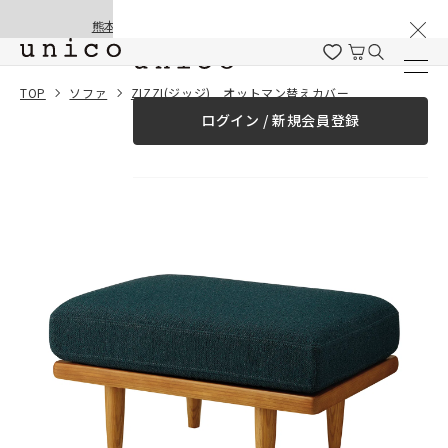
棚卸と夏季休業のお知らせ
コンテンツにスキッ
熊本地震の影響による配送遅延と停止について
プする
一緒に購入する
TOP
ソファ
ZIZZI(ジッジ) オットマン替えカバー
ログイン / 新規会員登録
¥0
合計金額
（税込）
商品を探す
商品カテゴリー一覧
家具
カーテン
ラグ
ファブリック雑貨