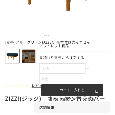
インテリア雑貨・その他
家具シリーズ一覧
新商品
[定番]ブルーグリーン(J122C) ※本体は含みません
アウトレット商品
見積もり番号から注文する
ー
レビューを書く
カートに入れる
ZIZZI(ジッジ) オットマン替えカバー
見積もり連携についてはこちら
店舗情報