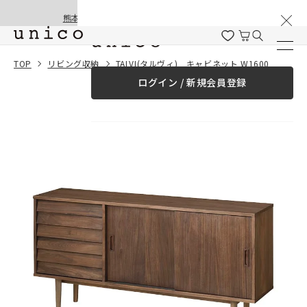
棚卸と夏季休業のお知らせ
コンテンツにスキッ
熊本地震の影響による配送遅延と停止について
プする
一緒に購入する
TOP
リビング収納
TALVI(タルヴィ) キャビネット W1600
ログイン / 新規会員登録
¥0
合計金額
（税込）
商品を探す
商品カテゴリー一覧
家具
カーテン
ラグ
ファブリック雑貨