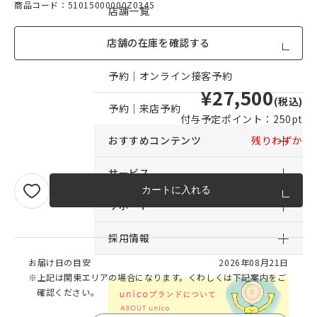
商品コード：51015000000Z0345
店舗一覧
店舗の在庫を確認する
店舗からのお知らせ
予約｜オンライン接客予約
¥27,500
(税込)
予約｜来店予約
付与予定ポイント：
250pt
おすすめコンテンツ
残りわずか
サービス
カートに入れる
サポート
採用情報
お届け日の目安
2026年08月21日
※上記は関東エリアの場合になります。くわしくは下記案内をご
確認ください。