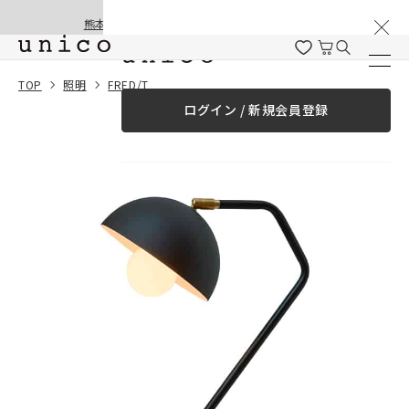
棚卸と夏季休業のお知らせ
コンテンツにスキッ
熊本地震の影響による配送遅延と停止について
プする
一緒に購入する
TOP
照明
FRED/T
ログイン / 新規会員登録
¥0
合計金額
（税込）
商品を探す
商品カテゴリー一覧
家具
カーテン
ラグ
ファブリック雑貨