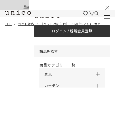
棚卸と夏季休業のお知らせ
コンテンツにスキッ
熊本地震の影響による配送遅延と停止について
プする
一緒に購入する
TOP
ペット対応
【ペット対応生地】 SIAL(シアル) カバーリングカウチソファ
ログイン / 新規会員登録
¥0
合計金額
（税込）
商品を探す
商品カテゴリー一覧
家具
カーテン
ラグ
ファブリック雑貨