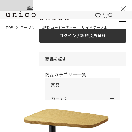
棚卸と夏季休業のお知らせ
コンテンツにスキッ
熊本地震の影響による配送遅延と停止について
プする
一緒に購入する
TOP
テーブル
UPD(ユーピーディー) サイドテーブル
ログイン / 新規会員登録
¥0
合計金額
（税込）
商品を探す
商品カテゴリー一覧
家具
カーテン
ラグ
ファブリック雑貨