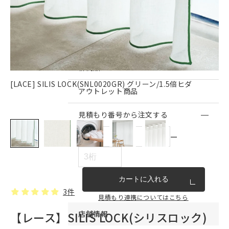
インテリア雑貨・その他
家具シリーズ一覧
新商品
[LACE] SILIS LOCK(SNL0020GR) グリーン/1.5倍ヒダ
S
アウトレット商品
見積もり番号から注文する
ー
カートに入れる
3件
見積もり連携についてはこちら
店舗情報
【レース】SILIS LOCK(シリスロック)