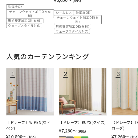
(税込)
洗濯機OK
チェーンウェイト加工OK(有
シームレス
洗濯機OK
料)
チェーンウェイト加工OK(有
形態安定加工OK(有料)
料)
ウェーブスタイル対応
形態安定加工OK(有料)
ウェーブスタイル対応
人気のカーテンランキング
【ドレープ】WIPEN(ウィ
【ドレープ】KUYS(クイス)
【ドレープ】TR
ペン)
ローダ)
¥7,260〜
(税込)
¥10,890〜
¥7,260〜
(税込)
(税込