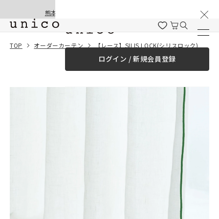
棚卸と夏季休業のお知らせ
コンテンツにスキッ
熊本地震の影響による配送遅延と停止について
プする
一緒に購入する
TOP
オーダーカーテン
【レース】SILIS LOCK(シリスロック)
ログイン / 新規会員登録
¥0
合計金額
（税込）
商品を探す
商品カテゴリー一覧
家具
カーテン
ラグ
ファブリック雑貨