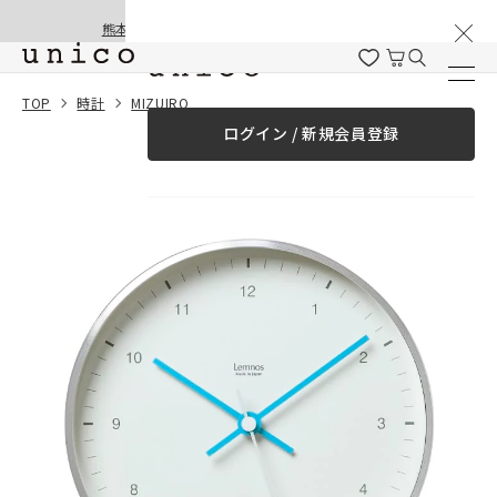
棚卸と夏季休業のお知らせ
コンテンツにスキッ
熊本地震の影響による配送遅延と停止について
プする
一緒に購入する
TOP
時計
MIZUIRO
ログイン / 新規会員登録
¥0
合計金額
（税込）
商品を探す
商品カテゴリー一覧
家具
カーテン
ラグ
ファブリック雑貨